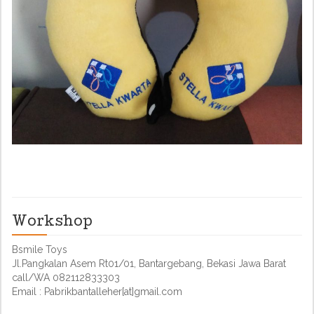
Workshop
Bsmile Toys
Jl.Pangkalan Asem Rt01/01, Bantargebang, Bekasi Jawa Barat
call/WA 082112833303
Email : Pabrikbantalleher[at]gmail.com