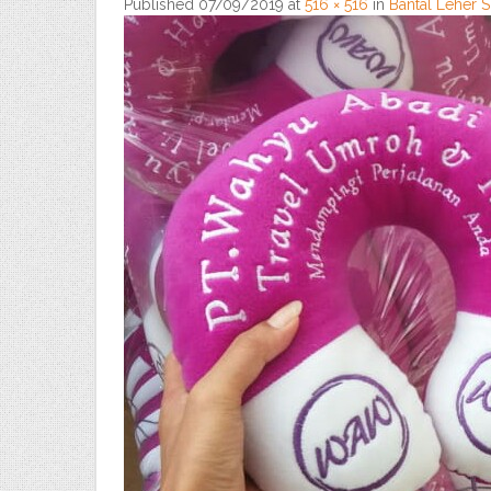
Published
07/09/2019
at
516 × 516
in
Bantal Leher 