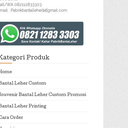
all/WA 082112833303
mail : Pabrikbantalleher[at]gmail.com
Kategori Produk
Home
Bantal Leher Custom
Souvenir Bantal Leher Custom Promosi
Bantal Leher Printing
Cara Order