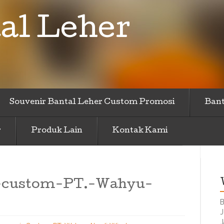
al Leher
Souvenir Bantal Leher Custom Promosi
Bant
r
Produk Lain
Kontak Kami
r-custom-PT.-Wahyu-
B
J
J