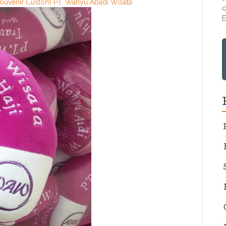
Souvenir Custom PT. Wahyu Abadi Wisata
c
E