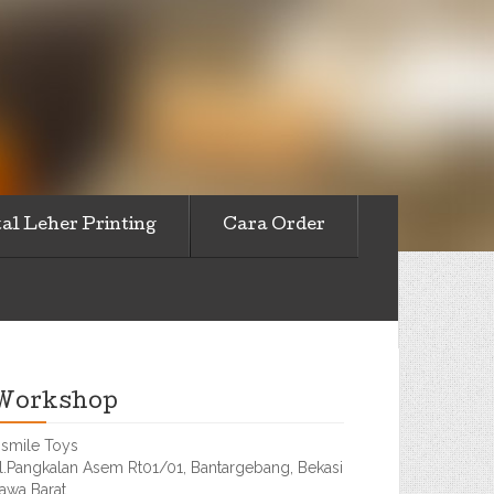
al Leher Printing
Cara Order
Workshop
smile Toys
l.Pangkalan Asem Rt01/01, Bantargebang, Bekasi
awa Barat