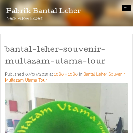
-
Pabrik Bantal Leher
Neck Pillow Expert
bantal-leher-souvenir-
multazam-utama-tour
Published
07/09/2019
at
1080 × 1080
in
Bantal Leher Souvenir
Multazam Utama Tour