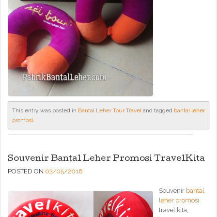
This entry was posted in
Bantal Leher Tour Travel
and tagged
bantal leher
promosi
.
Souvenir Bantal Leher Promosi TravelKita
POSTED ON
03/05/2018
Souvenir
bantal
leher promosi
travel kita,