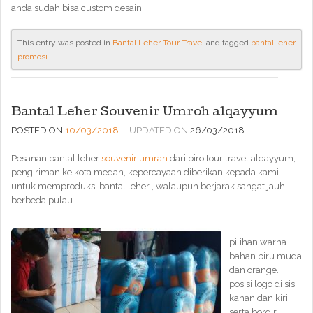
anda sudah bisa custom desain.
This entry was posted in
Bantal Leher Tour Travel
and tagged
bantal leher
promosi
.
Bantal Leher Souvenir Umroh alqayyum
POSTED ON
10/03/2018
UPDATED ON
26/03/2018
Pesanan bantal leher
souvenir umrah
dari biro tour travel alqayyum,
pengiriman ke kota medan, kepercayaan diberikan kepada kami
untuk memproduksi bantal leher , walaupun berjarak sangat jauh
berbeda pulau.
pilihan warna
bahan biru muda
dan orange.
posisi logo di sisi
kanan dan kiri.
serta bordir