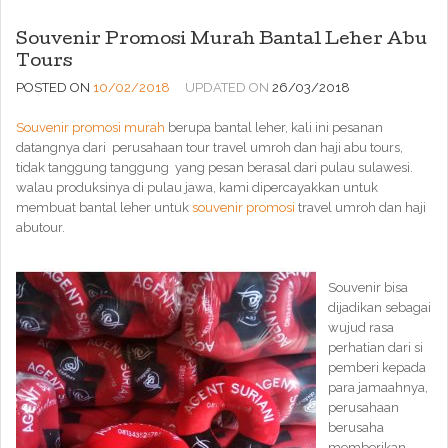
Souvenir Promosi Murah Bantal Leher Abu
Tours
POSTED ON
10/02/2018
UPDATED ON
26/03/2018
Souvenir promosi murah
berupa bantal leher, kali ini pesanan
datangnya dari perusahaan tour travel umroh dan haji abu tours,
tidak tanggung tanggung yang pesan berasal dari pulau sulawesi.
walau produksinya di pulau jawa, kami dipercayakkan untuk
membuat bantal leher untuk
souvenir promosi
travel umroh dan haji
abutour.
Souvenir bisa
dijadikan sebagai
wujud rasa
perhatian dari si
pemberi kepada
para jamaahnya,
perusahaan
berusaha
memberikan