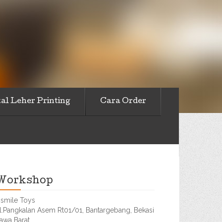
al Leher Printing
Cara Order
Workshop
smile Toys
l.Pangkalan Asem Rt01/01, Bantargebang, Bekasi
awa Barat