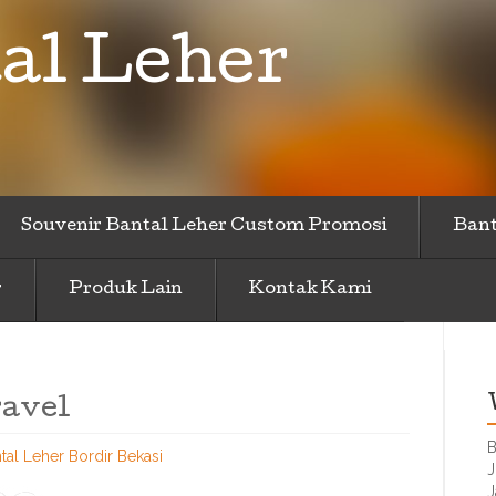
al Leher
Souvenir Bantal Leher Custom Promosi
Bant
r
Produk Lain
Kontak Kami
ravel
B
tal Leher Bordir Bekasi
J
J