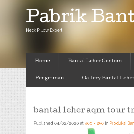
Pabrik Bant
Neck Pillow Expert
Home
Bantal Leher Custom
Pengiriman
Gallery Bantal Lehe
bantal leher aqm tour t
Published
04/02/2020
at
400 × 250
in
Produksi Ban