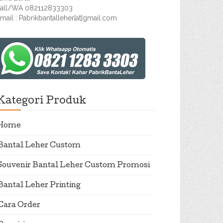
all/WA 082112833303
mail : Pabrikbantalleher[at]gmail.com
Kategori Produk
Home
Bantal Leher Custom
Souvenir Bantal Leher Custom Promosi
Bantal Leher Printing
Cara Order