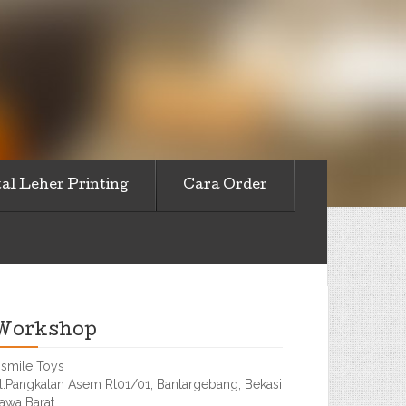
al Leher Printing
Cara Order
Workshop
smile Toys
l.Pangkalan Asem Rt01/01, Bantargebang, Bekasi
awa Barat