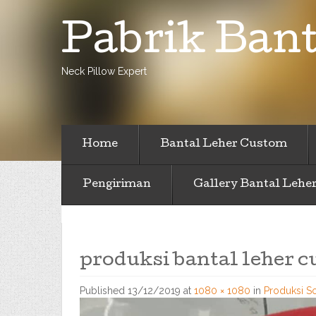
Pabrik Bant
Neck Pillow Expert
Home
Bantal Leher Custom
Pengiriman
Gallery Bantal Lehe
produksi bantal leher c
Published
13/12/2019
at
1080 × 1080
in
Produksi S