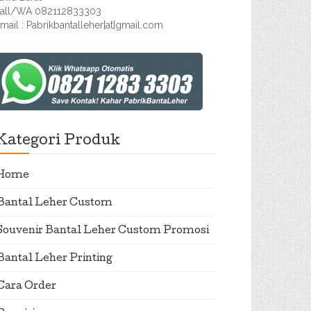
all/WA 082112833303
mail : Pabrikbantalleher[at]gmail.com
Kategori Produk
Home
Bantal Leher Custom
Souvenir Bantal Leher Custom Promosi
Bantal Leher Printing
Cara Order