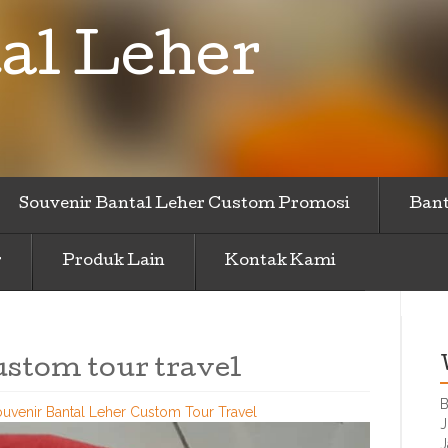
al Leher
Souvenir Bantal Leher Custom Promosi
Bant
r
Produk Lain
Kontak Kami
ustom tour travel
B
ouvenir Bantal Leher Custom Tour Travel
J
J