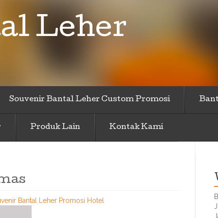
al Leher
Souvenir Bantal Leher Custom Promosi
Bant
r
Produk Lain
Kontak Kami
imas
B
venir Bantal Leher Promosi Hotel
J
J