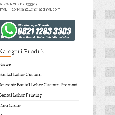
all/WA 082112833303
mail : Pabrikbantalleher[at]gmail.com
Kategori Produk
Home
Bantal Leher Custom
Souvenir Bantal Leher Custom Promosi
Bantal Leher Printing
Cara Order