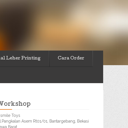
al Leher Printing
Cara Order
Workshop
smile Toys
l.Pangkalan Asem Rt01/01, Bantargebang, Bekasi
awa Barat