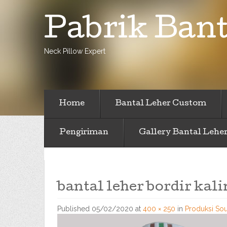
Pabrik Bant
Neck Pillow Expert
Home
Bantal Leher Custom
Pengiriman
Gallery Bantal Lehe
bantal leher bordir kal
Published
05/02/2020
at
400 × 250
in
Produksi Sou