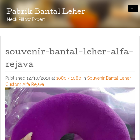
-
Pabrik Bantal Leher
Neck Pillow Expert
souvenir-bantal-leher-alfa-
rejava
Published
12/10/2019
at
1080 × 1080
in
Souvenir Bantal Leher
Custom Alfa Rejava