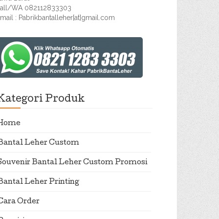
all/WA 082112833303
mail : Pabrikbantalleher[at]gmail.com
Kategori Produk
Home
Bantal Leher Custom
Souvenir Bantal Leher Custom Promosi
Bantal Leher Printing
Cara Order