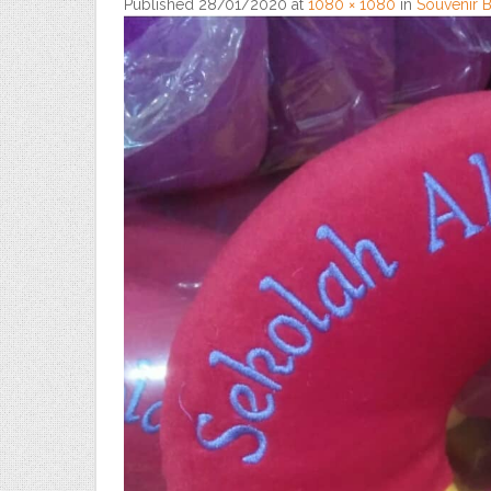
Published
28/01/2020
at
1080 × 1080
in
Souvenir 