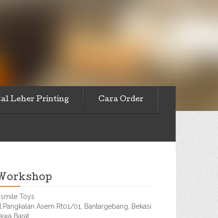
al Leher Printing
Cara Order
Workshop
smile Toys
l.Pangkalan Asem Rt01/01, Bantargebang, Bekasi
awa Barat