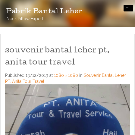
-
Pabrik Bantal Leher
Neck Pillow Expert
souvenir bantal leher pt.
anita tour travel
Published
13/12/2019
at
1080 × 1080
in
Souvenir Bantal Leher
PT. Anita Tour Travel