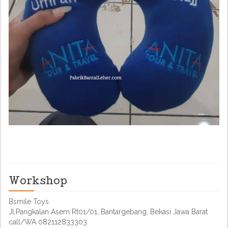
Workshop
Bsmile Toys
Jl.Pangkalan Asem Rt01/01, Bantargebang, Bekasi Jawa Barat
call/WA 082112833303