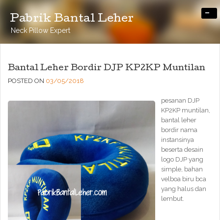
-
Pabrik Bantal Leher
Neck Pillow Expert
Bantal Leher Bordir DJP KP2KP Muntilan
POSTED ON
03/05/2018
pesanan DJP
KP2KP muntilan,
bantal leher
bordir nama
instansinya
beserta desain
logo DJP yang
simple, bahan
velboa biru bca
yang halus dan
lembut.