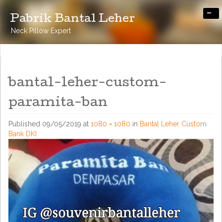
-
Pabrik Bantal Leher
Neck Pillow Expert
bantal-leher-custom-
paramita-ban
Published
09/05/2019
at
1080 × 1080
in
Bantal Leher Custom
Bank DKI