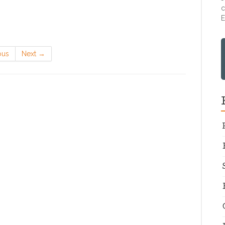
c
E
ous
Next
→