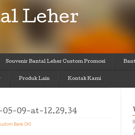
al Leher
Souvenir Bantal Leher Custom Promosi
Bant
r
Produk Lain
Kontak Kami
05-09-at-12.29.34
B
Custom Bank DKI
J
J