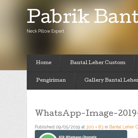
Pabrik Bant
Neck Pillow Expert
Home
Bantal Leher Custom
Pengiriman
Gallery Bantal Lehe
WhatsApp-Image-2019-
Published
09/05/2019
at
300 × 83
in
Bantal Leher 