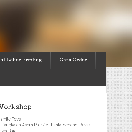
al Leher Printing
Cara Order
Workshop
smile Toys
l.Pangkalan Asem Rt01/01, Bantargebang, Bekasi
awa Barat