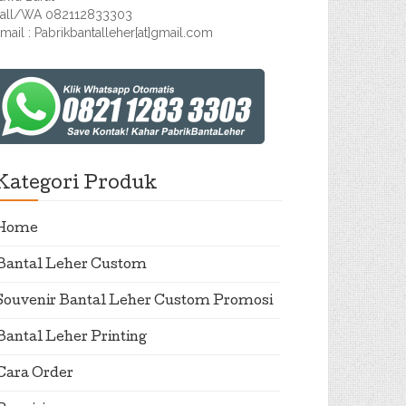
all/WA 082112833303
mail : Pabrikbantalleher[at]gmail.com
Kategori Produk
Home
Bantal Leher Custom
Souvenir Bantal Leher Custom Promosi
Bantal Leher Printing
Cara Order