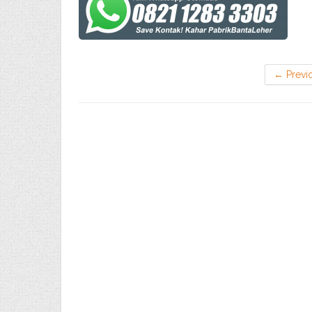
←
Previ