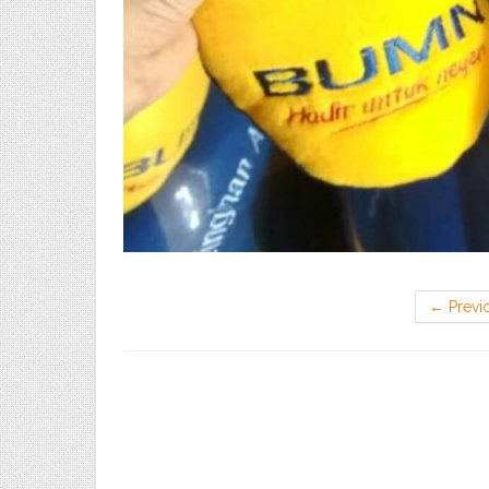
←
Previ