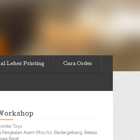
al Leher Printing
Cara Order
Workshop
smile Toys
l.Pangkalan Asem Rt01/01, Bantargebang, Bekasi
awa Barat