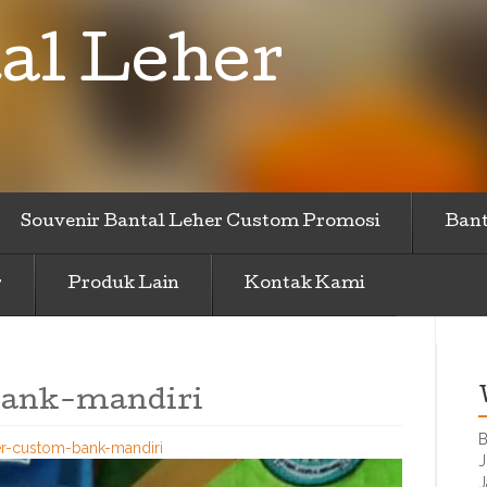
al Leher
Souvenir Bantal Leher Custom Promosi
Bant
r
Produk Lain
Kontak Kami
bank-mandiri
B
er-custom-bank-mandiri
J
J