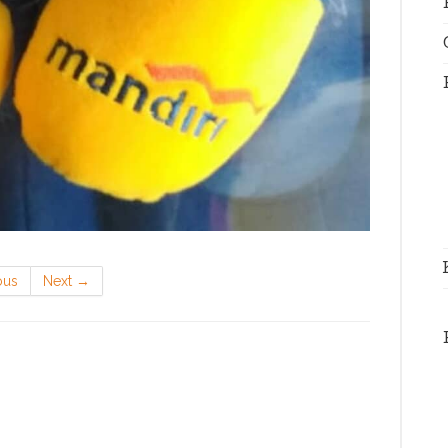
ous
Next
→