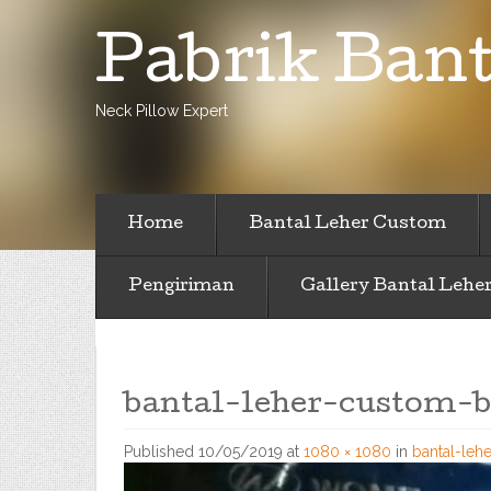
Pabrik Bant
Neck Pillow Expert
Home
Bantal Leher Custom
Pengiriman
Gallery Bantal Lehe
bantal-leher-custom-
Published
10/05/2019
at
1080 × 1080
in
bantal-leh