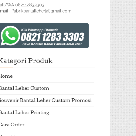
all/WA 082112833303
mail : Pabrikbantalleher[at]gmail.com
Kategori Produk
Home
Bantal Leher Custom
Souvenir Bantal Leher Custom Promosi
Bantal Leher Printing
Cara Order