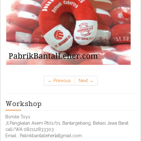
←
Previous
Next
→
Workshop
Bsmile Toys
Jl.Pangkalan Asem Rt01/01, Bantargebang, Bekasi Jawa Barat
call/WA 082112833303
Email : Pabrikbantalleher[at]gmail.com