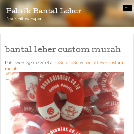
-
Pabrik Bantal Leher
Neck Pillow Expert
bantal leher custom murah
Published
29/10/2018
at
1080 × 1080
in
bantal leher custom
murah