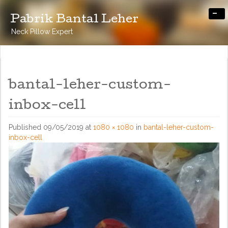
-
Pabrik Bantal Leher
Neck Pillow Expert
bantal-leher-custom-
inbox-cell
Published
09/05/2019
at
1080 × 1080
in
bantal-leher-custom-
inbox-cell