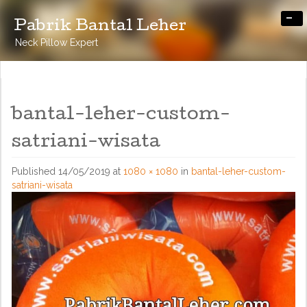
-
Pabrik Bantal Leher
Neck Pillow Expert
bantal-leher-custom-
satriani-wisata
Published
14/05/2019
at
1080 × 1080
in
bantal-leher-custom-
satriani-wisata