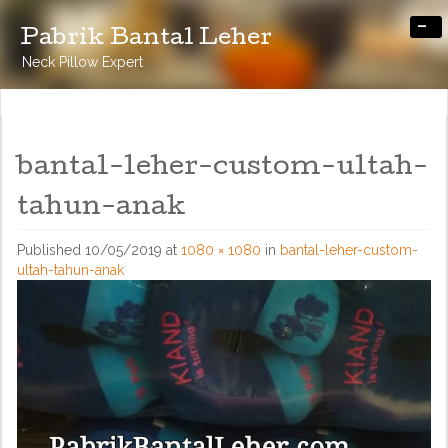
-
Pabrik Bantal Leher
Neck Pillow Expert
bantal-leher-custom-ultah-
tahun-anak
Published
10/05/2019
at
1080 × 1080
in
bantal-leher-custom-
ultah-tahun-anak