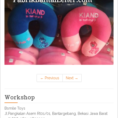
←
Previous
Next
→
Workshop
Bsmile Toys
Jl.Pangkalan Asem Rt01/01, Bantargebang, Bekasi Jawa Barat