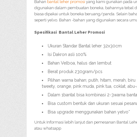
Bahan
bantal leher promosi
yang kami gunakan pada u
digunakan dalam pembuatan boneka, bahannya tebal da
biasa dipakai untuk boneka beruang/panda. Selain baha
seperti yelvo. Bahan -bahan yang digunakan secara um
Spesifikasi Bantal Leher Promosi
Ukuran Standar Bantal leher 32x30cm
Isi Dakron asli 100%
Bahan Velboa, halus dan lembut
Berat produk 230gram/pcs
Pilihan warna bahan; putih, hitam, merah, bir
tweety, orange, pink muda, pink tua, coklat, abu
Dalam 1bantal bisa kombinasi 2-3warna banta
Bisa custom bentuk dan ukuran sesuai pesan
Bisa upgrade menggunakan bahan yelvo*
Untuk Informasi lebih lanjut dan pemesanan Bantal Leh
atau whatsapp