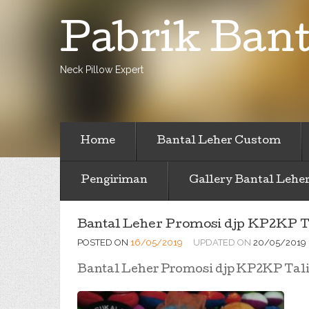
Pabrik Bant
Neck Pillow Expert
Home
Bantal Leher Custom
Pengiriman
Gallery Bantal Lehe
Bantal Leher Promosi djp KP2KP 
POSTED ON
16/05/2019
UPDATED ON
20/05/2019
Bantal Leher Promosi djp KP2KP Tal