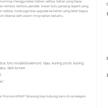
mumnya menggunakan bahan velboa, bahan yang biasa
n lembut, berbulu pendek, bukan bulu panjang seperti yang
n velboa, Anda juga bisa upgrade ke bahan yang lebih bagus
um dikenal oleh awam mirip bahan beludru.
u bca, biru muda(doraemon), hijau, kuning pooh, kuning
-abu, dark brown.
l
an*
er Promosi KP2KP Taliwang bisa hubungi kami di via telepon