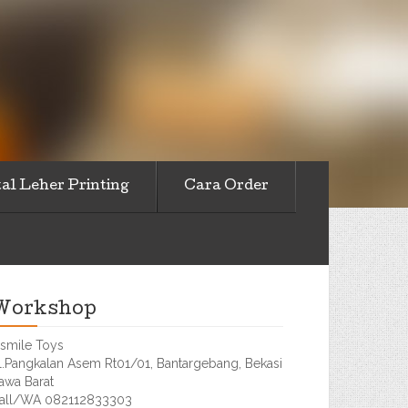
al Leher Printing
Cara Order
Workshop
smile Toys
l.Pangkalan Asem Rt01/01, Bantargebang, Bekasi
awa Barat
all/WA 082112833303