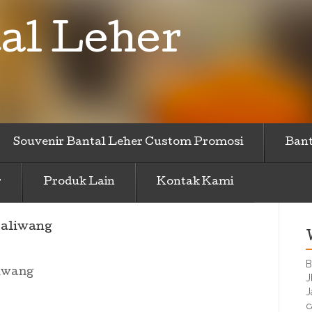
al Leher
Souvenir Bantal Leher Custom Promosi
Bant
r
Produk Lain
Kontak Kami
Taliwang
B
iwang
J
J
c