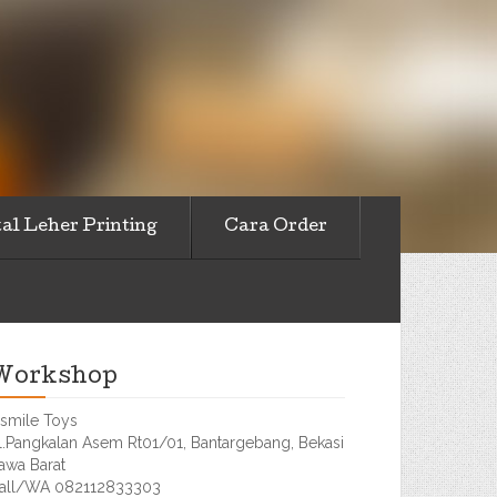
al Leher Printing
Cara Order
Workshop
smile Toys
l.Pangkalan Asem Rt01/01, Bantargebang, Bekasi
awa Barat
all/WA 082112833303