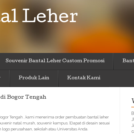
al Leher
Souvenir Bantal Leher Custom Promosi
Bant
r
Produk Lain
Kontak Kami
 di Bogor Tengah
B
 Bogor Tengah , kami menerima order pembuatan bantal leher
J
uvenir natal murah, souvenir kampus. [Dapat di desain sesuai
J
ogo perusahaan, sekolah atau Universitas Anda.
c