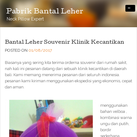
-
Pabrik Bantal Leher
Neck Pillow Expert
Bantal Leher Souvenir Klinik Kecantikan
POSTED ON
01/08/2017
Biasanya yang sering kita terima orderna souvenir dari rumah sakit,
nah kali ini pesanan datang dari sebuah klinik kecantikan di daerah
bali. Kami memang menerima pesanan dari seluruh indonesia.
pesanan kami kiriman menggunakan ekspedisi yang ekonomis, cepat
dan aman.
menggunakan
bahan velboa ,
kombinasi warna
ungu dan putih,
bordir
sederhana,