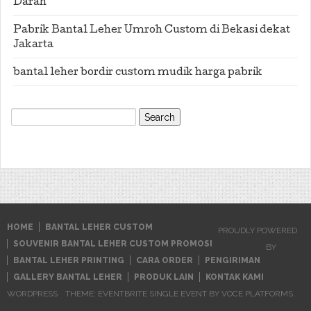
Darah
Pabrik Bantal Leher Umroh Custom di Bekasi dekat
Jakarta
bantal leher bordir custom mudik harga pabrik
Search
for:
HOME
BANTAL LEHER CUSTOM
PROUDLY POWERED
SOUVENIR BANTAL LEHER CUSTOM PROMOSI
BY
BANTAL LEHER PRINTING
CARA ORDER
PENGIRIMAN
GALLERY BANTAL LEHER
PRODUK LAIN
KONTAK KAMI
WORDPRESS
THEME: EVENTBRITE SINGLE EVENT BY
VOCE PLATFORMS
.