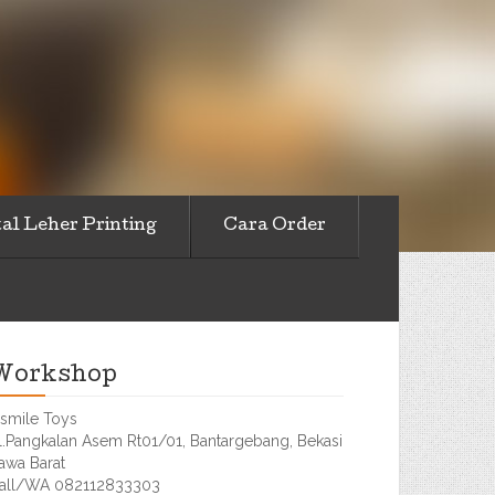
al Leher Printing
Cara Order
Workshop
smile Toys
l.Pangkalan Asem Rt01/01, Bantargebang, Bekasi
awa Barat
all/WA 082112833303