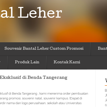
al Leher
Souvenir Bantal Leher Custom Promosi
Bant
r
Produk Lain
Kontak Kami
Eksklusif di Benda Tangerang
B
sklusif di Benda Tangerang , kami menerima order pembuatan
J
rang promosi, souvenir natal, souvenir kampus. [Dapat di
J
ir nama dan logo perusahaan, sekolah atau Universitas
c