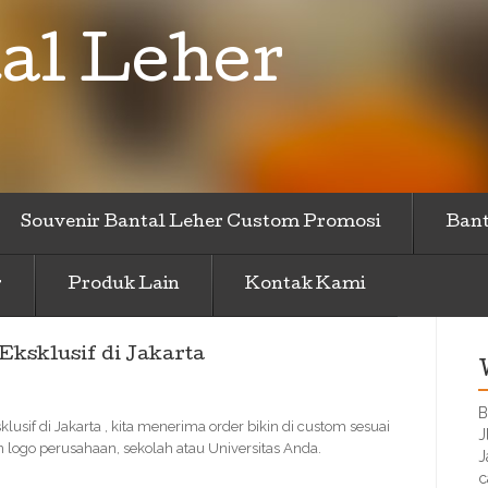
al Leher
Souvenir Bantal Leher Custom Promosi
Bant
r
Produk Lain
Kontak Kami
Eksklusif di Jakarta
B
usif di Jakarta , kita menerima order bikin di custom sesuai
J
ogo perusahaan, sekolah atau Universitas Anda.
J
c