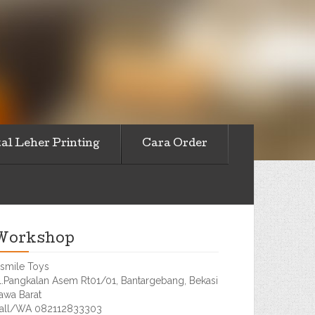
al Leher Printing
Cara Order
Workshop
smile Toys
l.Pangkalan Asem Rt01/01, Bantargebang, Bekasi
awa Barat
all/WA 082112833303