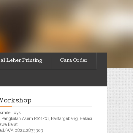
al Leher Printing
Cara Order
Workshop
smile Toys
l.Pangkalan Asem Rt01/01, Bantargebang, Bekasi
awa Barat
all/WA 082112833303