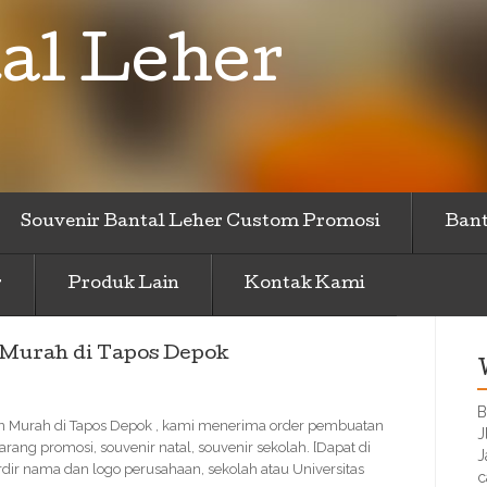
al Leher
Souvenir Bantal Leher Custom Promosi
Bant
r
Produk Lain
Kontak Kami
 Murah di Tapos Depok
B
n Murah di Tapos Depok , kami menerima order pembuatan
J
ang promosi, souvenir natal, souvenir sekolah. [Dapat di
J
ir nama dan logo perusahaan, sekolah atau Universitas
c