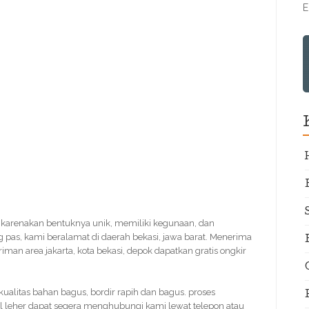
E
dikarenakan bentuknya unik, memiliki kegunaan, dan
g pas, kami beralamat di daerah bekasi, jawa barat. Menerima
riman area jakarta, kota bekasi, depok dapatkan gratis ongkir
 kualitas bahan bagus, bordir rapih dan bagus. proses
al leher dapat segera menghubungi kami lewat telepon atau