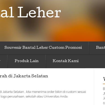
al Leher
Souvenir Bantal Leher Custom Promosi
Bant
r
Produk Lain
Kontak Kami
ah di Jakarta Selatan
B
i Jakarta Selatan , kita menerima order bikin di custom sesuai
J
ogo perusahaan, sekolah atau Universitas Anda.
J
c