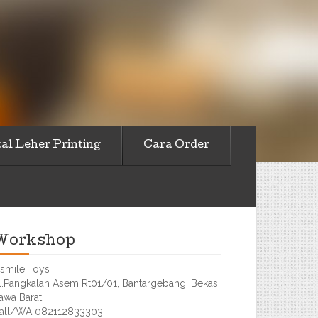
al Leher Printing
Cara Order
Workshop
smile Toys
l.Pangkalan Asem Rt01/01, Bantargebang, Bekasi
awa Barat
all/WA 082112833303