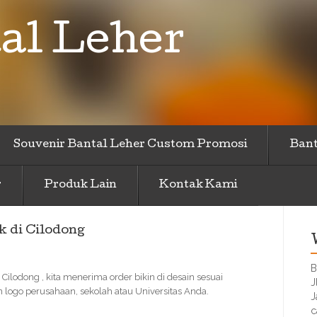
al Leher
Souvenir Bantal Leher Custom Promosi
Bant
r
Produk Lain
Kontak Kami
k di Cilodong
B
Cilodong , kita menerima order bikin di desain sesuai
J
ogo perusahaan, sekolah atau Universitas Anda.
J
c