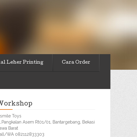
al Leher Printing
Cara Order
Workshop
smile Toys
l.Pangkalan Asem Rt01/01, Bantargebang, Bekasi
awa Barat
all/WA 082112833303