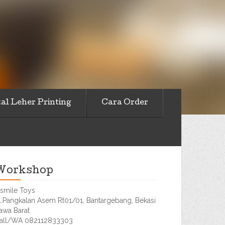
al Leher Printing
Cara Order
Workshop
smile Toys
l.Pangkalan Asem Rt01/01, Bantargebang, Bekasi
awa Barat
all/WA 082112833303