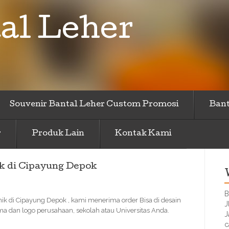
al Leher
Souvenir Bantal Leher Custom Promosi
Bant
r
Produk Lain
Kontak Kami
k di Cipayung Depok
B
k di Cipayung Depok , kami menerima order Bisa di desain
J
 dan logo perusahaan, sekolah atau Universitas Anda.
J
c