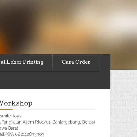
al Leher Printing
Cara Order
Workshop
smile Toys
l.Pangkalan Asem Rt01/01, Bantargebang, Bekasi
awa Barat
all/WA 082112833303