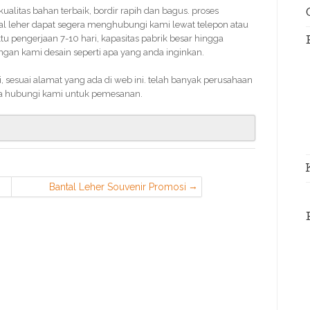
 kualitas bahan terbaik, bordir rapih dan bagus. proses
tal leher dapat segera menghubungi kami lewat telepon atau
 pengerjaan 7-10 hari, kapasitas pabrik besar hingga
an kami desain seperti apa yang anda inginkan.
sesuai alamat yang ada di web ini. telah banyak perusahaan
a hubungi kami untuk pemesanan.
Bantal Leher Souvenir Promosi
Murah di Sukmajaya Depok