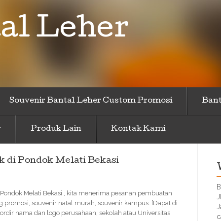
al Leher
Souvenir Bantal Leher Custom Promosi
Bant
r
Produk Lain
Kontak Kami
k di Pondok Melati Bekasi
B
di Pondok Melati Bekasi , kita menerima pesanan pembuatan
J
g promosi, souvenir natal murah, souvenir kampus. [Dapat di
J
dir nama dan logo perusahaan, sekolah atau Universitas
c