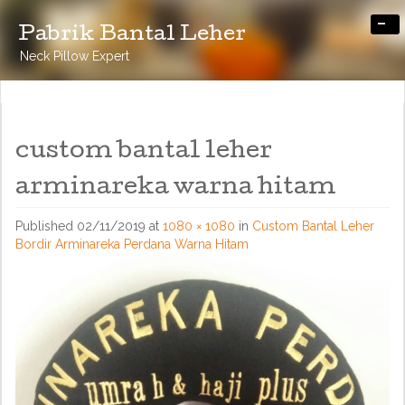
-
Pabrik Bantal Leher
Neck Pillow Expert
custom bantal leher
arminareka warna hitam
Published
02/11/2019
at
1080 × 1080
in
Custom Bantal Leher
Bordir Arminareka Perdana Warna Hitam