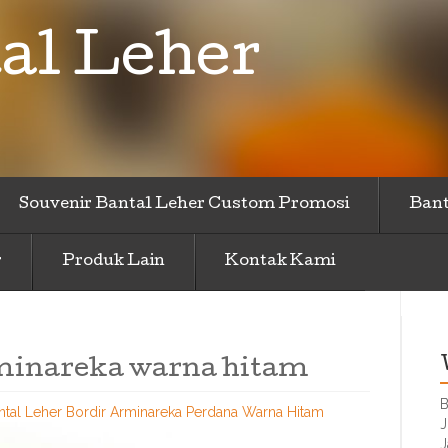
al Leher
Souvenir Bantal Leher Custom Promosi
Bant
r
Produk Lain
Kontak Kami
rminareka warna hitam
B
tal Leher Bordir Arminareka Perdana Warna Hitam
J
J