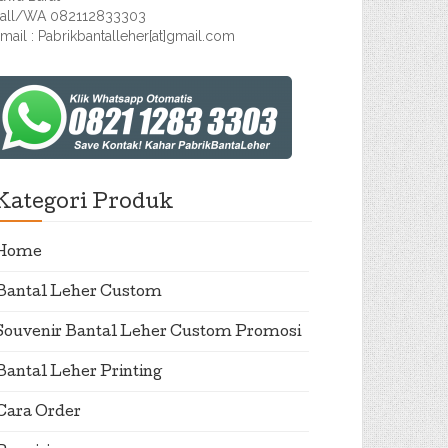
all/WA 082112833303
mail : Pabrikbantalleher[at]gmail.com
Kategori Produk
Home
Bantal Leher Custom
Souvenir Bantal Leher Custom Promosi
Bantal Leher Printing
Cara Order