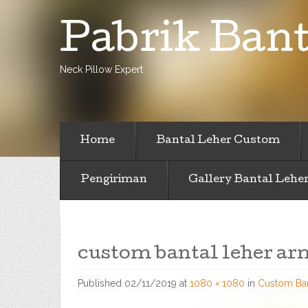
Pabrik Bant
Neck Pillow Expert
Home
Bantal Leher Custom
Pengiriman
Gallery Bantal Lehe
custom bantal leher a
Published
02/11/2019
at
1080 × 1080
in
Custom Ban