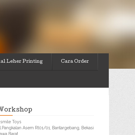
al Leher Printing
Cara Order
Workshop
smile Toys
l.Pangkalan Asem Rt01/01, Bantargebang, Bekasi
awa Barat