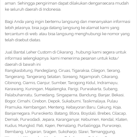
aman. Sehingga pengiriman dapat dilakukan dengansecara mudah
ke seluruh daerah di Indonesia.
Bagi Anda yang ingin bertemu langsung dan menanyakan informasi
lebih jelasnya, bisa juga datang langsung ke alamat kami yang
tercantum di web. atau bisa langsung menghubungi ke nomor yang
telah disebut diatas.
Jual Bantal Leher Custom di Cikarang , hubungi kami segera untuk
informasi selengkapnya. kami menerima pesanan untuk kota/
daerah di bawah ini
Rangkasbitung, Pandeglang, Ciruas, Tigaraksa, Cilegon, Serang,
Tangerang, Tangerang Selatan, Soreang, Ngamprah, Cikarang,
Cibinong, Ciamis, Cianjur, Sumber, Tarogong Kidul, Indramayu,
Karawang, Kuningan, Majalengka, Parigi, Purwakarta, Subang,
Palabuhanratu, Sumedang, Singaparna, Bandung, Banjar, Bekasi,
Bogor, Cimahi, Cirebon, Depok, Sukabumi, Tasikmalaya, Pulau
Pramuka, Kembangan, Menteng, Kebayoran Baru, Cakung, Koja,
Banjarnegara, Purwokerto, Batang, Blora, Boyolali, Brebes, Cilacap,
Demak, Purwodadi, Jepara, Karanganyar, Kebumen, Kendal, Klaten,
Kudus, Mungkid, Pati, Kajen, Pemalang, Purbalingga, Purworejo,
Rembang, Ungaran, Sragen, Sukoharjo, Slawi, Temanggung,