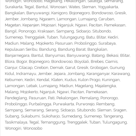
Wonogiri, Wonosobo, Magelang, Pekalongan, Salatiga, Semarang,
Surakarta, Tegal, Bantul, Wonosari, Wates, Sleman, Yogyakarta,
Bangkalan, Banyuwangi, Kanigoro, Bojonegoro, Bondowoso, Gresik,
Jember, Jombang, Ngasem, Lamongan, Lumajang, Caruban,
Magetan, Kepanjen, Mojosari, Nganjuk, Ngawi, Pacitan, Pamekasan,
Bangil, Ponorogo, Kraksaan, Sampang, Sidoarjo, Situbondo,
Sumenep, Trenggalek, Tuban, Tulungagung, Batu, Blitar, Kediri,
Madiun, Malang, Mojokerto, Pasuruan, Probolinggo, Surabaya,
Kepulauan Seribu, Bandung, Bandung Barat, Bangkalan,
Banjarnegara, Bantul, Banyumas, Banyuwangi, Batang, Bekasi, Blitar,
Blora, Bogor, Bojonegoro, Bondowoso, Boyolali, Brebes, Ciamis,
Cianjur, Cilacap, Cirebon, Demak, Garut, Gresik, Grobogan, Gunung
Kidul, Indramayu, Jember, Jepara, Jombang, Karanganyar, Karawang,
Kebumen, Kediri, Kendal, Klaten, Kudus, Kulon Progo, Kuningan,
Lamongan, Lebak, Lumajang, Madiun, Magelang, Majalengka,
Malang, Mojokerto, Nganjuk, Ngawi, Pacitan, Pamekasan,
Pandeglang, Pasuruan, Pati, Pekalongan, Pemalang, Ponorogo,
Probolinggo, Purbalingga, Purwakarta, Purworejo, Rembang,
Sampang, Semarang, Serang, Sidoarjo, Situbondo, Sleman, Sragen,
Subang, Sukabumi, Sukoharjo, Sumedang, Sumenep, Tangerang,
Tasikmalaya, Tegal, Temanggung, Trenggalek, Tuban, Tulungagung,
Wonogiri, Wonosobo