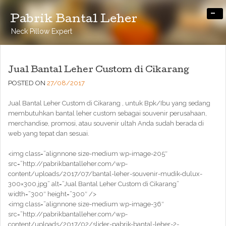
-
Pabrik Bantal Leher
Neck Pillow Expert
Jual Bantal Leher Custom di Cikarang
POSTED ON
27/08/2017
Jual Bantal Leher Custom di Cikarang , untuk Bpk/Ibu yang sedang
membutuhkan bantal leher custom sebagai souvenir perusahaan,
merchandise, promosi, atau souvenir ultah Anda sudah berada di
web yang tepat dan sesuai.
<img class=”alignnone size-medium wp-image-205″
src=”http://pabrikbantalleher.com/wp-
content/uploads/2017/07/bantal-leher-souvenir-mudik-dulux-
300×300.jpg” alt=”Jual Bantal Leher Custom di Cikarang”
width=”300″ height=”300″ />
<img class=”alignnone size-medium wp-image-36″
src=”http://pabrikbantalleher.com/wp-
content/uploads/2017/02/slider-pabrik-bantal-leher-2-