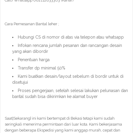
Call/Whatsapp 082112833303 (Kahar)
Cara Pemesanan Bantal leher ;
Hubungi CS di nomor di atas via telepon atau whatsapp
Infokan rencana jumlah pesanan dan rancangan desain
yang akan dibordir
Penentuan harga
Transfer dp minimal 50%
Kami buatkan desain/layout sebelum di bordir untuk di
disetujui
Proses pengerjaan, setelah selesai lakukan pelunasan dan
bantal sudah bisa dikirimkan ke alamat buyer
Saat|Sekarang} ini kami bertempat di Bekasi tetapi kami sudah
seringkali menerima permintaan dari luar kota. Kami bekerjasama
dengan beberapa Ekspedisi yang kami anggap murah, cepat dan