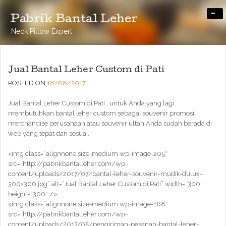
-
Pabrik Bantal Leher
Neck Pillow Expert
Jual Bantal Leher Custom di Pati
POSTED ON
18/08/2017
Jual Bantal Leher Custom di Pati , untuk Anda yang lagi
membutuhkan bantal leher custom sebagai souvenir promosi,
merchandise perusahaan atau souvenir ultah Anda sudah berada di
web yang tepat dan sesuai.
<img class=”alignnone size-medium wp-image-205″
src=”http://pabrikbantalleher.com/wp-
content/uploads/2017/07/bantal-leher-souvenir-mudik-dulux-
300×300.jpg” alt=”Jual Bantal Leher Custom di Pati” width=”300″
height=”300″ />
<img class=”alignnone size-medium wp-image-168″
src=”http://pabrikbantalleher.com/wp-
content/uploads/2017/05/pengiriman-pesanan-bantal-leher-