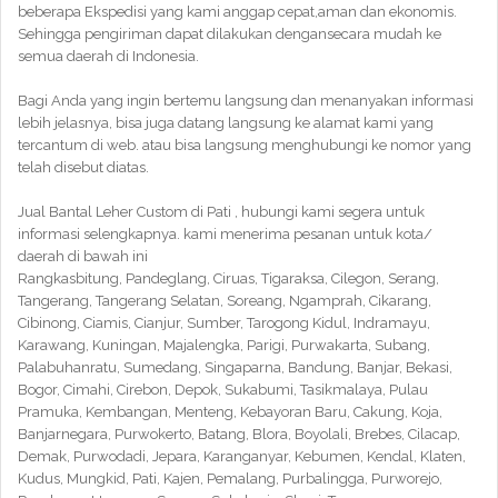
beberapa Ekspedisi yang kami anggap cepat,aman dan ekonomis.
Sehingga pengiriman dapat dilakukan dengansecara mudah ke
semua daerah di Indonesia.
Bagi Anda yang ingin bertemu langsung dan menanyakan informasi
lebih jelasnya, bisa juga datang langsung ke alamat kami yang
tercantum di web. atau bisa langsung menghubungi ke nomor yang
telah disebut diatas.
Jual Bantal Leher Custom di Pati , hubungi kami segera untuk
informasi selengkapnya. kami menerima pesanan untuk kota/
daerah di bawah ini
Rangkasbitung, Pandeglang, Ciruas, Tigaraksa, Cilegon, Serang,
Tangerang, Tangerang Selatan, Soreang, Ngamprah, Cikarang,
Cibinong, Ciamis, Cianjur, Sumber, Tarogong Kidul, Indramayu,
Karawang, Kuningan, Majalengka, Parigi, Purwakarta, Subang,
Palabuhanratu, Sumedang, Singaparna, Bandung, Banjar, Bekasi,
Bogor, Cimahi, Cirebon, Depok, Sukabumi, Tasikmalaya, Pulau
Pramuka, Kembangan, Menteng, Kebayoran Baru, Cakung, Koja,
Banjarnegara, Purwokerto, Batang, Blora, Boyolali, Brebes, Cilacap,
Demak, Purwodadi, Jepara, Karanganyar, Kebumen, Kendal, Klaten,
Kudus, Mungkid, Pati, Kajen, Pemalang, Purbalingga, Purworejo,