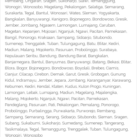
Rembang, Ungaran, Sragen, Sukoharjo, Slawi, Temanggung,
Wonogiri, Wonosobo, Magelang, Pekalongan, Salatiga, Semarang,
Surakarta, Tegal, Bantul, Wonosari, Wates, Sleman, Yogyakarta,
Bangkalan, Banyuwangi, Kanigoro, Bojonegoro, Bondowoso, Gresik,
Jember, Jombang, Ngasem, Lamongan, Lumajang, Caruban,
Magetan, Kepanjen, Mojosari, Nganjuk, Ngawi, Pacitan, Pamekasan,
Bangil, Ponorogo, Kraksaan, Sampang, Sidoarjo, Situbondo,
Sumenep, Trenggalek, Tuban, Tulungagung, Batu, Blitar, Kediri,
Madiun, Malang, Mojokerto, Pasuruan, Probolinggo, Surabaya,
Kepulauan Seribu, Bandung, Bandung Barat, Bangkalan,
Banjarnegara, Bantul, Banyumas, Banyuwangi, Batang, Bekasi, Blitar,
Blora, Bogor, Bojonegoro, Bondowoso, Boyolali, Brebes, Ciamis,
Cianjur, Cilacap, Cirebon, Demak, Garut, Gresik, Grobogan, Gunung
Kidul, Indramayu, Jember, Jepara, Jombang, Karanganyar, Karawang,
Kebumen, Kediri, Kendal, Klaten, Kudus, Kulon Progo, Kuningan,
Lamongan, Lebak, Lumajang, Madiun, Magelang, Majalengka,
Malang, Mojokerto, Nganjuk, Ngawi, Pacitan, Pamekasan,
Pandeglang, Pasuruan, Pati, Pekalongan, Pemalang, Ponorogo,
Probolinggo, Purbalingga, Purwakarta, Purworejo, Rembang,
Sampang, Semarang, Serang, Sidoarjo, Situbondo, Sleman, Sragen,
Subang, Sukabumi, Sukoharjo, Sumedang, Sumenep, Tangerang,
Tasikmalaya, Tegal, Temanggung, Trenggalek, Tuban, Tulungagung,
Wonogiri, Wonosobo