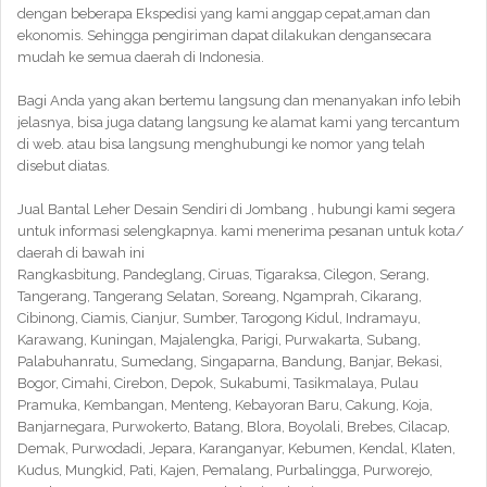
dengan beberapa Ekspedisi yang kami anggap cepat,aman dan
ekonomis. Sehingga pengiriman dapat dilakukan dengansecara
mudah ke semua daerah di Indonesia.
Bagi Anda yang akan bertemu langsung dan menanyakan info lebih
jelasnya, bisa juga datang langsung ke alamat kami yang tercantum
di web. atau bisa langsung menghubungi ke nomor yang telah
disebut diatas.
Jual Bantal Leher Desain Sendiri di Jombang , hubungi kami segera
untuk informasi selengkapnya. kami menerima pesanan untuk kota/
daerah di bawah ini
Rangkasbitung, Pandeglang, Ciruas, Tigaraksa, Cilegon, Serang,
Tangerang, Tangerang Selatan, Soreang, Ngamprah, Cikarang,
Cibinong, Ciamis, Cianjur, Sumber, Tarogong Kidul, Indramayu,
Karawang, Kuningan, Majalengka, Parigi, Purwakarta, Subang,
Palabuhanratu, Sumedang, Singaparna, Bandung, Banjar, Bekasi,
Bogor, Cimahi, Cirebon, Depok, Sukabumi, Tasikmalaya, Pulau
Pramuka, Kembangan, Menteng, Kebayoran Baru, Cakung, Koja,
Banjarnegara, Purwokerto, Batang, Blora, Boyolali, Brebes, Cilacap,
Demak, Purwodadi, Jepara, Karanganyar, Kebumen, Kendal, Klaten,
Kudus, Mungkid, Pati, Kajen, Pemalang, Purbalingga, Purworejo,