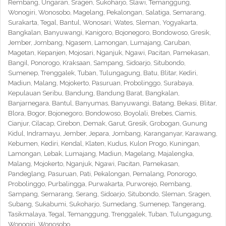
Rembang, Ungaran, Sragen, Sukoharjo, Slawi, Temanggung,
Wonogiri, Wonosobo, Magelang, Pekalongan, Salatiga, Semarang,
Surakarta, Tegal, Bantul, Wonosari, Wates, Sleman, Yogyakarta,
Bangkalan, Banyuwangi, Kanigoro, Bojonegoro, Bondowoso, Gresik,
Jember, Jombang, Ngasem, Lamongan, Lumajang, Caruban,
Magetan, Kepanjen, Mojosari, Nganjuk, Ngawi, Pacitan, Pamekasan,
Bangil, Ponorogo, Kraksaan, Sampang, Sidoarjo, Situbondo,
Sumenep, Trenggalek, Tuban, Tulungagung, Batu, Blitar, Kediri,
Madiun, Malang, Mojokerto, Pasuruan, Probolinggo, Surabaya,
Kepulauan Seribu, Bandung, Bandung Barat, Bangkalan,
Banjarnegara, Bantul, Banyumas, Banyuwangi, Batang, Bekasi, Blitar,
Blora, Bogor, Bojonegoro, Bondowoso, Boyolali, Brebes, Ciamis,
Cianjur, Cilacap, Cirebon, Demak, Garut, Gresik, Grobogan, Gunung
Kidul, Indramayu, Jember, Jepara, Jombang, Karanganyar, Karawang,
Kebumen, Kediri, Kendal, Klaten, Kudus, Kulon Progo, Kuningan,
Lamongan, Lebak, Lumajang, Madiun, Magelang, Majalengka,
Malang, Mojokerto, Nganjuk, Ngawi, Pacitan, Pamekasan,
Pandeglang, Pasuruan, Pati, Pekalongan, Pemalang, Ponorogo,
Probolinggo, Purbalingga, Purwakarta, Purworejo, Rembang,
Sampang, Semarang, Serang, Sidoarjo, Situbondo, Sleman, Sragen,
Subang, Sukabumi, Sukoharjo, Sumedang, Sumenep, Tangerang,
Tasikmalaya, Tegal, Temanggung, Trenggalek, Tuban, Tulungagung,
Wonogiri, Wonosobo