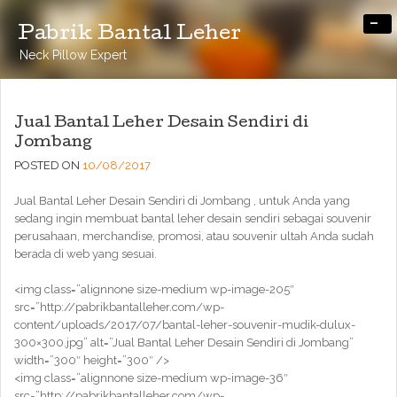
-
Pabrik Bantal Leher
Neck Pillow Expert
Jual Bantal Leher Desain Sendiri di
Jombang
POSTED ON
10/08/2017
Jual Bantal Leher Desain Sendiri di Jombang , untuk Anda yang
sedang ingin membuat bantal leher desain sendiri sebagai souvenir
perusahaan, merchandise, promosi, atau souvenir ultah Anda sudah
berada di web yang sesuai.
<img class=”alignnone size-medium wp-image-205″
src=”http://pabrikbantalleher.com/wp-
content/uploads/2017/07/bantal-leher-souvenir-mudik-dulux-
300×300.jpg” alt=”Jual Bantal Leher Desain Sendiri di Jombang”
width=”300″ height=”300″ />
<img class=”alignnone size-medium wp-image-36″
src=”http://pabrikbantalleher.com/wp-