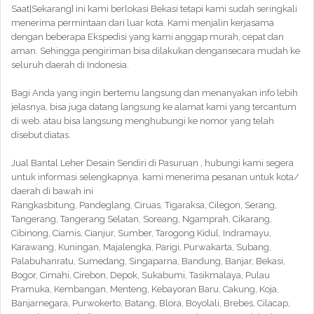
Saat|Sekarang} ini kami berlokasi Bekasi tetapi kami sudah seringkali
menerima permintaan dari luar kota. Kami menjalin kerjasama
dengan beberapa Ekspedisi yang kami anggap murah, cepat dan
aman. Sehingga pengiriman bisa dilakukan dengansecara mudah ke
seluruh daerah di Indonesia.
Bagi Anda yang ingin bertemu langsung dan menanyakan info lebih
jelasnya, bisa juga datang langsung ke alamat kami yang tercantum
di web. atau bisa langsung menghubungi ke nomor yang telah
disebut diatas.
Jual Bantal Leher Desain Sendiri di Pasuruan , hubungi kami segera
untuk informasi selengkapnya. kami menerima pesanan untuk kota/
daerah di bawah ini
Rangkasbitung, Pandeglang, Ciruas, Tigaraksa, Cilegon, Serang,
Tangerang, Tangerang Selatan, Soreang, Ngamprah, Cikarang,
Cibinong, Ciamis, Cianjur, Sumber, Tarogong Kidul, Indramayu,
Karawang, Kuningan, Majalengka, Parigi, Purwakarta, Subang,
Palabuhanratu, Sumedang, Singaparna, Bandung, Banjar, Bekasi,
Bogor, Cimahi, Cirebon, Depok, Sukabumi, Tasikmalaya, Pulau
Pramuka, Kembangan, Menteng, Kebayoran Baru, Cakung, Koja,
Banjarnegara, Purwokerto, Batang, Blora, Boyolali, Brebes, Cilacap,