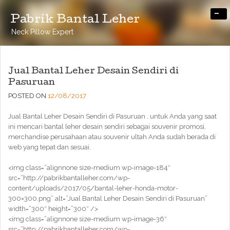
-
Pabrik Bantal Leher
Neck Pillow Expert
Jual Bantal Leher Desain Sendiri di
Pasuruan
POSTED ON
12/08/2017
Jual Bantal Leher Desain Sendiri di Pasuruan , untuk Anda yang saat
ini mencari bantal leher desain sendiri sebagai souvenir promosi,
merchandise perusahaan atau souvenir ultah Anda sudah berada di
web yang tepat dan sesuai.
<img class=”alignnone size-medium wp-image-184″
src=”http://pabrikbantalleher.com/wp-
content/uploads/2017/05/bantal-leher-honda-motor-
300×300.png” alt=”Jual Bantal Leher Desain Sendiri di Pasuruan”
width=”300″ height=”300″ />
<img class=”alignnone size-medium wp-image-36″
src=”http://pabrikbantalleher.com/wp-