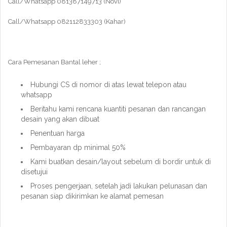
Call/Whatsapp 081387149713 (Novi)
Call/Whatsapp 082112833303 (Kahar)
Cara Pemesanan Bantal leher ;
Hubungi CS di nomor di atas lewat telepon atau
whatsapp
Beritahu kami rencana kuantiti pesanan dan rancangan
desain yang akan dibuat
Penentuan harga
Pembayaran dp minimal 50%
Kami buatkan desain/layout sebelum di bordir untuk di
disetujui
Proses pengerjaan, setelah jadi lakukan pelunasan dan
pesanan siap dikirimkan ke alamat pemesan