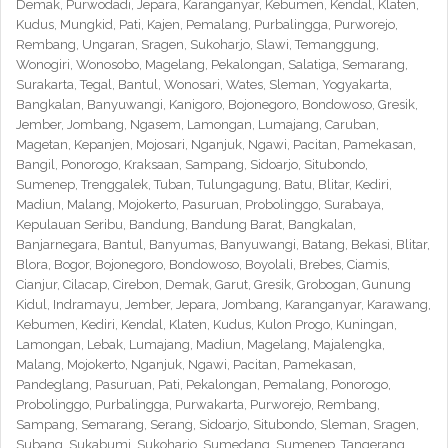
Demak, Purwodadi, Jepara, Karanganyar, Kebumen, Kendal, Klaten,
Kudus, Mungkid, Pati, Kajen, Pemalang, Purbalingga, Purworejo,
Rembang, Ungaran, Sragen, Sukoharjo, Slawi, Temanggung,
Wonogiri, Wonosobo, Magelang, Pekalongan, Salatiga, Semarang,
Surakarta, Tegal, Bantul, Wonosari, Wates, Sleman, Yogyakarta,
Bangkalan, Banyuwangi, Kanigoro, Bojonegoro, Bondowoso, Gresik,
Jember, Jombang, Ngasem, Lamongan, Lumajang, Caruban,
Magetan, Kepanjen, Mojosari, Nganjuk, Ngawi, Pacitan, Pamekasan,
Bangil, Ponorogo, Kraksaan, Sampang, Sidoarjo, Situbondo,
Sumenep, Trenggalek, Tuban, Tulungagung, Batu, Blitar, Kediri,
Madiun, Malang, Mojokerto, Pasuruan, Probolinggo, Surabaya,
Kepulauan Seribu, Bandung, Bandung Barat, Bangkalan,
Banjarnegara, Bantul, Banyumas, Banyuwangi, Batang, Bekasi, Blitar,
Blora, Bogor, Bojonegoro, Bondowoso, Boyolali, Brebes, Ciamis,
Cianjur, Cilacap, Cirebon, Demak, Garut, Gresik, Grobogan, Gunung
Kidul, Indramayu, Jember, Jepara, Jombang, Karanganyar, Karawang,
Kebumen, Kediri, Kendal, Klaten, Kudus, Kulon Progo, Kuningan,
Lamongan, Lebak, Lumajang, Madiun, Magelang, Majalengka,
Malang, Mojokerto, Nganjuk, Ngawi, Pacitan, Pamekasan,
Pandeglang, Pasuruan, Pati, Pekalongan, Pemalang, Ponorogo,
Probolinggo, Purbalingga, Purwakarta, Purworejo, Rembang,
Sampang, Semarang, Serang, Sidoarjo, Situbondo, Sleman, Sragen,
Subang, Sukabumi, Sukoharjo, Sumedang, Sumenep, Tangerang,