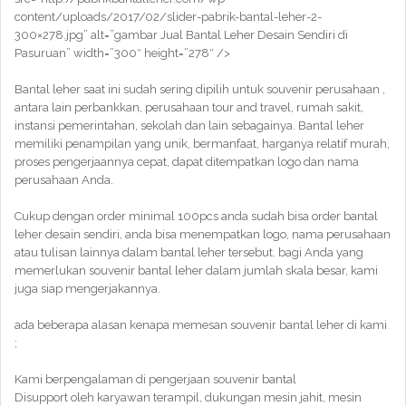
content/uploads/2017/02/slider-pabrik-bantal-leher-2-
300×278.jpg” alt=”gambar Jual Bantal Leher Desain Sendiri di
Pasuruan” width=”300″ height=”278″ />
Bantal leher saat ini sudah sering dipilih untuk souvenir perusahaan ,
antara lain perbankkan, perusahaan tour and travel, rumah sakit,
instansi pemerintahan, sekolah dan lain sebagainya. Bantal leher
memiliki penampilan yang unik, bermanfaat, harganya relatif murah,
proses pengerjaannya cepat, dapat ditempatkan logo dan nama
perusahaan Anda.
Cukup dengan order minimal 100pcs anda sudah bisa order bantal
leher desain sendiri, anda bisa menempatkan logo, nama perusahaan
atau tulisan lainnya dalam bantal leher tersebut. bagi Anda yang
memerlukan souvenir bantal leher dalam jumlah skala besar, kami
juga siap mengerjakannya.
ada beberapa alasan kenapa memesan souvenir bantal leher di kami
;
Kami berpengalaman di pengerjaan souvenir bantal
Disupport oleh karyawan terampil, dukungan mesin jahit, mesin