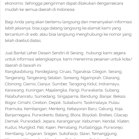
ekonomis. Sehingga pengiriman dapat dilakukan dengansecara
mudah ke semua daerah di Indonesia.
Bagi Anda yang akan bertemu langsung dan menanyakan informasi
lebih jelasnya, bisa juga datang langsung ke alamat kami yang
tercantum di web. atau bisa langsung menghubungi ke nomor yang
telah disebut diatas.
Jual Bantal Leher Desain Sendiri di Serang , hubungi kami segera
untuk informasi selengkapnya. kami menerima pesanan untuk kota/
daerah di bawah ini
Rangkasbitung, Pandeglang, Ciruas, Tigaraksa, Cilegon, Serang,
Tangerang, Tangerang Selatan, Soreang, Ngamprah, Cikarang,
Cibinong, Ciamis, Cianjur, Sumber, Tarogong Kidul, Indramayu,
Karawang, Kuningan, Majalengka, Parigi, Purwakarta, Subang,
Palabuhanratu, Sumedang, Singaparna, Bandung, Banjar, Bekasi,
Bogor, Cimahi, Cirebon, Depok, Sukabumi, Tasikmalaya, Pulau
Pramuka, Kembangan, Menteng, Kebayoran Baru, Cakung, Koja,
Banjarnegara, Purwokerto, Batang, Blora, Boyolali, Brebes, Cilacap,
Demak, Purwodadi, Jepara, Karanganyar, Kebumen, Kendal, Klaten,
Kudus, Mungkid, Pati, Kajen, Pemalang, Purbalingga, Purworejo,
Rembang, Ungaran, Sragen, Sukoharjo, Slawi, Temanggung,