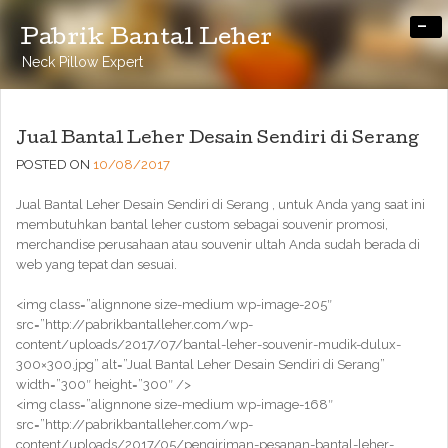
-
Pabrik Bantal Leher
Neck Pillow Expert
Jual Bantal Leher Desain Sendiri di Serang
POSTED ON
10/08/2017
Jual Bantal Leher Desain Sendiri di Serang , untuk Anda yang saat ini
membutuhkan bantal leher custom sebagai souvenir promosi,
merchandise perusahaan atau souvenir ultah Anda sudah berada di
web yang tepat dan sesuai.
<img class=”alignnone size-medium wp-image-205″
src=”http://pabrikbantalleher.com/wp-
content/uploads/2017/07/bantal-leher-souvenir-mudik-dulux-
300×300.jpg” alt=”Jual Bantal Leher Desain Sendiri di Serang”
width=”300″ height=”300″ />
<img class=”alignnone size-medium wp-image-168″
src=”http://pabrikbantalleher.com/wp-
content/uploads/2017/05/pengiriman-pesanan-bantal-leher-