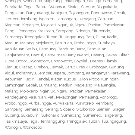
Wonogiri, Wonosobo, Magelang, Pekalongan, Salatiga, Semarang,
Surakarta, Tegal, Bantul, Wonosari, Wates, Sleman, Yogyakarta,
Bangkalan, Banyuwangi, Kanigoro, Bojonegoro, Bondowoso, Gresik,
Jember, Jombang, Ngasem, Lamongan, Lumajang, Caruban,
Magetan, Kepanjen, Mojosari, Nganjuk, Ngawi, Pacitan, Pamekasan,
Bangil, Ponorogo, Kraksaan, Sampang, Sidoarjo, Situbondo,
Sumenep, Trenggalek, Tuban, Tulungagung, Batu, Blitar, Kediri,
Madiun, Malang, Mojokerto, Pasuruan, Probolinggo, Surabaya,
Kepulauan Seribu, Bandung, Bandung Barat, Bangkalan,
Banjarnegara, Bantul, Banyumas, Banyuwangi, Batang, Bekasi, Blitar,
Blora, Bogor, Bojonegoro, Bondowoso, Boyolali, Brebes, Ciamis,
Cianjur, Cilacap, Cirebon, Demak, Garut, Gresik, Grobogan, Gunung
Kidul, Indramayu, Jember, Jepara, Jombang, Karanganyar, Karawang,
Kebumen, Kediri, Kendal, Klaten, Kudus, Kulon Progo, Kuningan,
Lamongan, Lebak, Lumajang, Madiun, Magelang, Majalengka,
Malang, Mojokerto, Nganjuk, Ngawi, Pacitan, Pamekasan,
Pandeglang, Pasuruan, Pati, Pekalongan, Pemalang, Ponorogo,
Probolinggo, Purbalingga, Purwakarta, Purworejo, Rembang,
Sampang, Semarang, Serang, Sidoarjo, Situbondo, Sleman, Sragen,
Subang, Sukabumi, Sukoharjo, Sumedang, Sumenep, Tangerang,
Tasikmalaya, Tegal, Temanggung, Trenggalek, Tuban, Tulungagung,
Wonogiri, Wonosobo