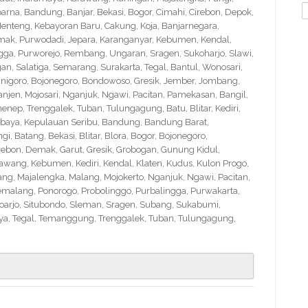
S
na, Bandung, Banjar, Bekasi, Bogor, Cimahi, Cirebon, Depok,
f
nteng, Kebayoran Baru, Cakung, Koja, Banjarnegara,
Demak, Purwodadi, Jepara, Karanganyar, Kebumen, Kendal,
ngga, Purworejo, Rembang, Ungaran, Sragen, Sukoharjo, Slawi,
 Salatiga, Semarang, Surakarta, Tegal, Bantul, Wonosari,
nigoro, Bojonegoro, Bondowoso, Gresik, Jember, Jombang,
en, Mojosari, Nganjuk, Ngawi, Pacitan, Pamekasan, Bangil,
nep, Trenggalek, Tuban, Tulungagung, Batu, Blitar, Kediri,
abaya, Kepulauan Seribu, Bandung, Bandung Barat,
 Batang, Bekasi, Blitar, Blora, Bogor, Bojonegoro,
Cirebon, Demak, Garut, Gresik, Grobogan, Gunung Kidul,
wang, Kebumen, Kediri, Kendal, Klaten, Kudus, Kulon Progo,
g, Majalengka, Malang, Mojokerto, Nganjuk, Ngawi, Pacitan,
emalang, Ponorogo, Probolinggo, Purbalingga, Purwakarta,
arjo, Situbondo, Sleman, Sragen, Subang, Sukabumi,
a, Tegal, Temanggung, Trenggalek, Tuban, Tulungagung,