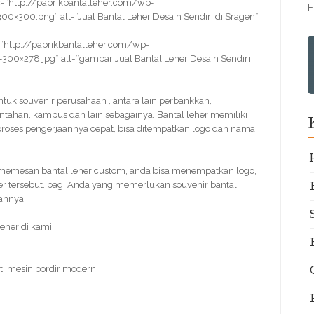
=”http://pabrikbantalleher.com/wp-
E
×300.png” alt=”Jual Bantal Leher Desain Sendiri di Sragen”
”http://pabrikbantalleher.com/wp-
300×278.jpg” alt=”gambar Jual Bantal Leher Desain Sendiri
untuk souvenir perusahaan , antara lain perbankkan,
intahan, kampus dan lain sebagainya. Bantal leher memiliki
 proses pengerjaannya cepat, bisa ditempatkan logo dan nama
emesan bantal leher custom, anda bisa menempatkan logo,
er tersebut. bagi Anda yang memerlukan souvenir bantal
kannya.
her di kami ;
t, mesin bordir modern