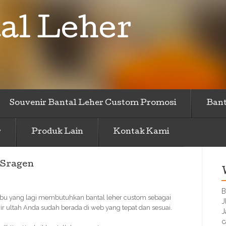
al Leher
Souvenir Bantal Leher Custom Promosi
Bant
r
Produk Lain
Kontak Kami
 Sragen
B
k/Ibu yang lagi membutuhkan bantal leher custom sebagai
J
r ultah Anda sudah berada di web yang tepat dan sesuai.
J
c