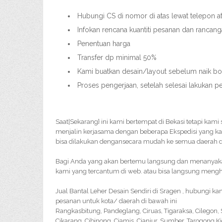
Hubungi CS di nomor di atas lewat telepon 
Infokan rencana kuantiti pesanan dan rancang
Penentuan harga
Transfer dp minimal 50%
Kami buatkan desain/layout sebelum naik bor
Proses pengerjaan, setelah selesai lakukan 
Saat|Sekarang} ini kami bertempat di Bekasi tetapi kam
menjalin kerjasama dengan beberapa Ekspedisi yang k
bisa dilakukan dengansecara mudah ke semua daerah di
Bagi Anda yang akan bertemu langsung dan menanyakan 
kami yang tercantum di web. atau bisa langsung menghu
Jual Bantal Leher Desain Sendiri di Sragen , hubungi 
pesanan untuk kota/ daerah di bawah ini
Rangkasbitung, Pandeglang, Ciruas, Tigaraksa, Cilegon
Cikarang, Cibinong, Ciamis, Cianjur, Sumber, Tarogong K