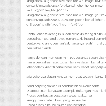
<img class=”alignnone size-medium wp-image-184″ src
content/uploads/2017/05/bantal-leher-honda-motor-300
width=”300″ height=”300″ />
<img class=”alignnone size-medium wp-image-36″ src=
content/uploads/2017/02/slider-pabrik-bantal-leher-2-
di Sragen” width=”300″ height=”278″ />
Bantal leher sekarang ini sudah semakin sering dipilih 
perusahaan tour and travel, rumah sakit, instansi pemer
bentuk yang unik, bermanfaat, harganya relatif murah,
perusahaan Anda.
hanya dengan memesan min. 100pcs anda sudah bisa m
nama perusahaan atau tulisan lainnya dalam bantal leh
leher dalam kuantiti partai besar, kami dapat mengerja
ada beberapa alasan kenapa membuat souvenir bantal le
Kami berpengalaman di pembuatan souvenir bantal
Disupport oleh karyawan terampil, dukungan mesin jahi
Proses pembuatan cepat dan sesuai waktunya
Penggunaan bahan baku yang berkualitas
Harga dijamin paling murah dan bersaing