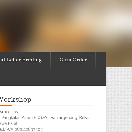
al Leher Printing
Cara Order
Workshop
smile Toys
l.Pangkalan Asem Rt01/01, Bantargebang, Bekasi
awa Barat
all/WA 082112833303