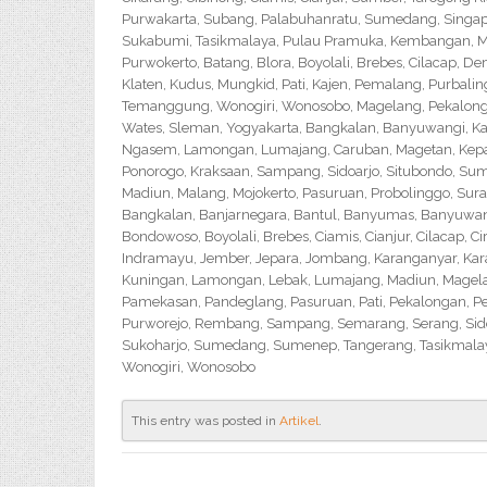
Purwakarta, Subang, Palabuhanratu, Sumedang, Singapar
Sukabumi, Tasikmalaya, Pulau Pramuka, Kembangan, Me
Purwokerto, Batang, Blora, Boyolali, Brebes, Cilacap, 
Klaten, Kudus, Mungkid, Pati, Kajen, Pemalang, Purbali
Temanggung, Wonogiri, Wonosobo, Magelang, Pekalongan,
Wates, Sleman, Yogyakarta, Bangkalan, Banyuwangi, Ka
Ngasem, Lamongan, Lumajang, Caruban, Magetan, Kepanj
Ponorogo, Kraksaan, Sampang, Sidoarjo, Situbondo, Sume
Madiun, Malang, Mojokerto, Pasuruan, Probolinggo, Sur
Bangkalan, Banjarnegara, Bantul, Banyumas, Banyuwangi,
Bondowoso, Boyolali, Brebes, Ciamis, Cianjur, Cilacap, 
Indramayu, Jember, Jepara, Jombang, Karanganyar, Kara
Kuningan, Lamongan, Lebak, Lumajang, Madiun, Magelan
Pamekasan, Pandeglang, Pasuruan, Pati, Pekalongan, P
Purworejo, Rembang, Sampang, Semarang, Serang, Sido
Sukoharjo, Sumedang, Sumenep, Tangerang, Tasikmalay
Wonogiri, Wonosobo
This entry was posted in
Artikel
.