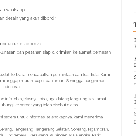
atau whatsapp
an desain yang akan dibordir
dir untuk di approve
pelunasan dan pesanan siap dikirimkan ke alamat pemesan
i sudah terbiasa mendapatkan permintaan dari luar kota. Kami
ami anggap murah, cepat dan aman. Sehingga pengiriman
 Indonesia.
info lebih jelasnya, bisa juga datang langsung ke alamat
bungi ke nomor yang telah disebut diatas.
kami segera untuk informasi selengkapnya. kami menerima
, Serang, Tangerang, Tangerang Selatan, Soreang, Ngamprah,
idul, Indramayu, Karawang, Kuningan, Majalengka, Parigi,