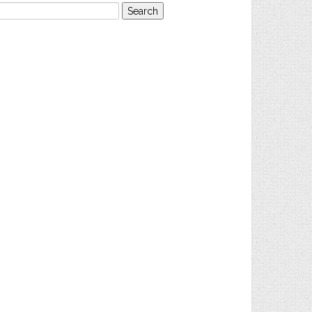
earch
or: