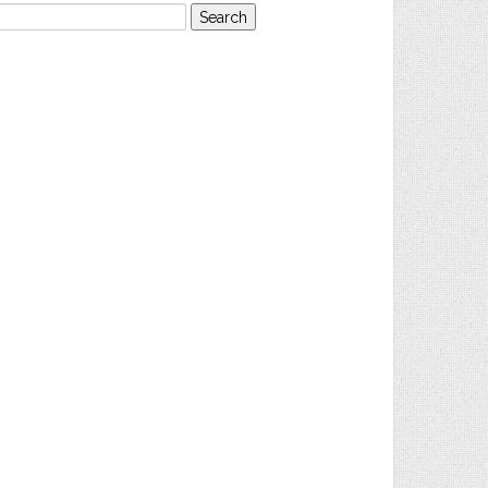
earch
or: