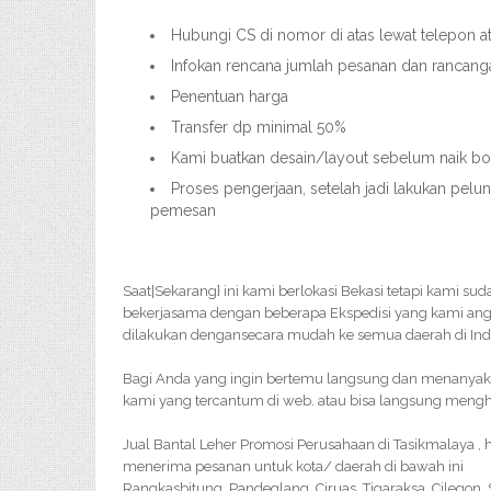
Hubungi CS di nomor di atas lewat telepon 
Infokan rencana jumlah pesanan dan rancang
Penentuan harga
Transfer dp minimal 50%
Kami buatkan desain/layout sebelum naik bord
Proses pengerjaan, setelah jadi lakukan pelu
pemesan
Saat|Sekarang} ini kami berlokasi Bekasi tetapi kami su
bekerjasama dengan beberapa Ekspedisi yang kami an
dilakukan dengansecara mudah ke semua daerah di Ind
Bagi Anda yang ingin bertemu langsung dan menanyakan 
kami yang tercantum di web. atau bisa langsung menghu
Jual Bantal Leher Promosi Perusahaan di Tasikmalaya ,
menerima pesanan untuk kota/ daerah di bawah ini
Rangkasbitung, Pandeglang, Ciruas, Tigaraksa, Cilegon