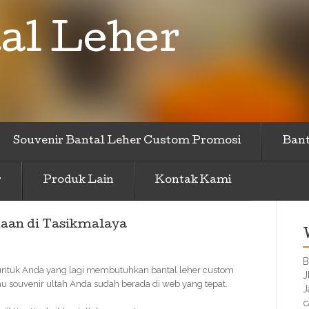
al Leher
Souvenir Bantal Leher Custom Promosi
Bant
r
Produk Lain
Kontak Kami
haan di Tasikmalaya
B
, untuk Anda yang lagi membutuhkan bantal leher custom
J
au souvenir ultah Anda sudah berada di web yang tepat.
J
c