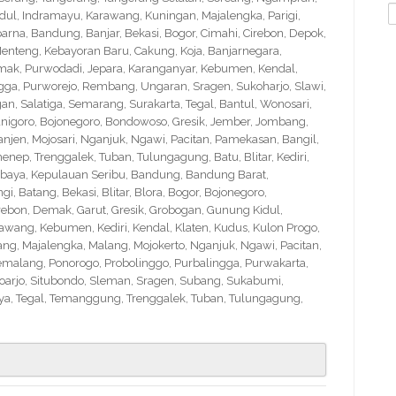
S
idul, Indramayu, Karawang, Kuningan, Majalengka, Parigi,
f
na, Bandung, Banjar, Bekasi, Bogor, Cimahi, Cirebon, Depok,
nteng, Kebayoran Baru, Cakung, Koja, Banjarnegara,
Demak, Purwodadi, Jepara, Karanganyar, Kebumen, Kendal,
ngga, Purworejo, Rembang, Ungaran, Sragen, Sukoharjo, Slawi,
 Salatiga, Semarang, Surakarta, Tegal, Bantul, Wonosari,
nigoro, Bojonegoro, Bondowoso, Gresik, Jember, Jombang,
en, Mojosari, Nganjuk, Ngawi, Pacitan, Pamekasan, Bangil,
nep, Trenggalek, Tuban, Tulungagung, Batu, Blitar, Kediri,
abaya, Kepulauan Seribu, Bandung, Bandung Barat,
 Batang, Bekasi, Blitar, Blora, Bogor, Bojonegoro,
Cirebon, Demak, Garut, Gresik, Grobogan, Gunung Kidul,
wang, Kebumen, Kediri, Kendal, Klaten, Kudus, Kulon Progo,
g, Majalengka, Malang, Mojokerto, Nganjuk, Ngawi, Pacitan,
emalang, Ponorogo, Probolinggo, Purbalingga, Purwakarta,
arjo, Situbondo, Sleman, Sragen, Subang, Sukabumi,
a, Tegal, Temanggung, Trenggalek, Tuban, Tulungagung,