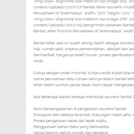
<img class=”alignnone size-medium wp-image-205″ src
content/uploads/2017/07/bantal-leher-souvenir-mudik-
Perusahaan di Tasikmalaya” width=”300″ height=”300″ 
<img class=”alignnone size-medium wp-image-168″ src
content/uploads/2017/05/pengiriman-pesanan-bantal-
Bantal Leher Promosi Perusahaan di Tasikmalaya” widt
Bantal leher saat ini sudah sering dipilih sebagai souv
Haji, rumah sakit, instansi pemerintahan, sekolah dan la
bermanfaat, harganya relatif murah, proses pembuatan
Anda.
Cukup dengan order minimal 100pcs anda sudah bisa m
nama perusahaan atau tulisan lainnya dalam bantal le
leher dalam jumlah partai besar, kami dapat mengerjak
ada beberapa alasan kenapa membuat souvenir bantal le
Kami berpengalaman di pengerjaan souvenir bantal
Disupport oleh pekerja terampil, dukungan mesin jahit,
Proses pengerjaan cepat dan tepat waktu
Penggunaan bahan baku yang berkualitas
Harga dijamin paling murah dan bersaing