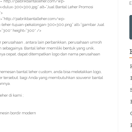
=”http://pabrikbantalleher.com/wp-
E
dulux-300×300.jpg” alt=”Jual Bantal Leher Promosi
/>
=”http://pabrikbantalleher.com/wp-
leher-tujuan-pekalongan-300×300.png” alt=”gambar Jual
h=”300″ height=”300″ />
enir perusahaan , antara lain perbankkan, perusahaan umroh
in sebagainya. Bantal leher memiliki bentuk yang unik,
nya cepat, dapat ditempatkan logo dan nama perusahaan
emesan bantal leher custom, anda bisa meletakkan logo,
her tersebut. bagi Anda yang membutuhkan souvenir bantal
annya.
her di kami ;
 mesin bordir modern