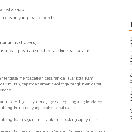
atau whatsapp
an desain yang akan dibordir
ir untuk di disetujui
nasan dan pesanan sudah bisa dikirimkan ke alamat
dah terbiasa mendapatkan pesanan dari luar kota. Kami
ggap murah, cepat dan aman. Sehingga pengiriman dapat
onesia.
info lebih jelasnya, bisa juga datang langsung ke alamat
bungi ke nomor yang telah disebut diatas.
 hubungi kami segera untuk informasi selengkapnya. kami
, Serang, Tangerang, Tangerang Selatan, Soreang, Ngamprah,