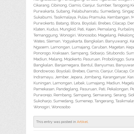
Cikarang, Cibinong, Ciamis, Cianjur, Sumber, Tarogong K
Purwakarta, Subang, Palabuhanratu, Sumedang, Singapar
Sukabumi, Tasikmalaya, Pulau Pramuka, Kembangan, Me
Purwokerto, Batang, Blora, Boyolali, Brebes, Cilacap, 
Klaten, Kudus, Mungkid, Pati, Kajen, Pemalang, Purbali
Temanggung, Wonogiri, Wonosobo, Magelang, Pekalongan,
Wates, Sleman, Yogyakarta, Bangkalan, Banyuwangi, Ka
Ngasem, Lamongan, Lumajang, Caruban, Magetan, Kepanj
Ponorogo, Kraksaan, Sampang, Sidoarjo, Situbondo, Sume
Madiun, Malang, Mojokerto, Pasuruan, Probolinggo, Sur
Bangkalan, Banjarnegara, Bantul, Banyumas, Banyuwangi,
Bondowoso, Boyolali, Brebes, Ciamis, Cianjur, Cilacap, 
Indramayu, Jember, Jepara, Jombang, Karanganyar, Kara
Kuningan, Lamongan, Lebak, Lumajang, Madiun, Magelan
Pamekasan, Pandeglang, Pasuruan, Pati, Pekalongan, P
Purworejo, Rembang, Sampang, Semarang, Serang, Sido
Sukoharjo, Sumedang, Sumenep, Tangerang, Tasikmalay
Wonogiri, Wonosobo
This entry was posted in
Artikel
.