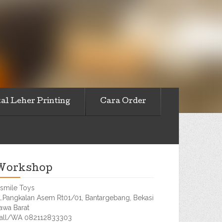
al Leher Printing
Cara Order
Workshop
smile Toys
l.Pangkalan Asem Rt01/01, Bantargebang, Bekasi
awa Barat
all/WA 082112833303