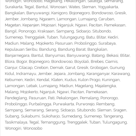
Wonogiri, Wonosobo, Magelang, Pekalongan, Salatiga, Semarang,
Surakarta, Tegal, Bantul, Wonosari, Wates, Sleman, Yogyakarta,
Bangkalan, Banyuwangi, Kanigoro, Bojonegoro, Bondowoso, Gresik,
Jember, Jombang, Ngasem, Lamongan, Lumajang, Caruban,
Magetan, Kepanjen, Mojosari, Nganjuk, Ngawi, Pacitan, Pamekasan,
Bangil, Ponorogo, Kraksaan, Sampang, Sidoarjo, Situbondo,
Sumenep, Trenggalek, Tuban, Tulungagung, Batu, Blitar, Kediri,
Madiun, Malang, Mojokerto, Pasuruan, Probolinggo, Surabaya,
Kepulauan Seribu, Bandung, Bandung Barat, Bangkalan,
Banjarnegara, Bantul, Banyumas, Banyuwangi, Batang, Bekasi, Blitar,
Blora, Bogor, Bojonegoro, Bondowoso, Boyolali, Brebes, Ciamis,
Cianjur, Cilacap, Cirebon, Demak, Garut, Gresik, Grobogan, Gunung
Kidul, Indramayu, Jember, Jepara, Jombang, Karanganyar, Karawang,
Kebumen, Kediri, Kendal, Klaten, Kudus, Kulon Progo, Kuningan,
Lamongan, Lebak, Lumajang, Madiun, Magelang, Majalengka,
Malang, Mojokerto, Nganjuk, Ngawi, Pacitan, Pamekasan,
Pandeglang, Pasuruan, Pati, Pekalongan, Pemalang, Ponorogo,
Probolinggo, Purbalingga, Purwakarta, Purworejo, Rembang,
Sampang, Semarang, Serang, Sidoarjo, Situbondo, Sleman, Sragen,
Subang, Sukabumi, Sukoharjo, Sumedang, Sumenep, Tangerang,
Tasikmalaya, Tegal, Temanggung, Trenggalek, Tuban, Tulungagung,
Wonogiri, Wonosobo