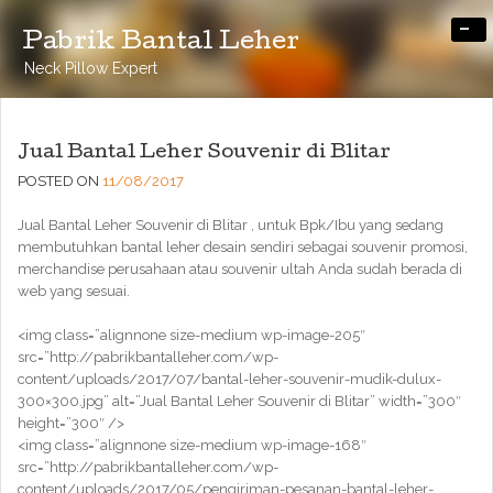
-
Pabrik Bantal Leher
Neck Pillow Expert
Jual Bantal Leher Souvenir di Blitar
POSTED ON
11/08/2017
Jual Bantal Leher Souvenir di Blitar , untuk Bpk/Ibu yang sedang
membutuhkan bantal leher desain sendiri sebagai souvenir promosi,
merchandise perusahaan atau souvenir ultah Anda sudah berada di
web yang sesuai.
<img class=”alignnone size-medium wp-image-205″
src=”http://pabrikbantalleher.com/wp-
content/uploads/2017/07/bantal-leher-souvenir-mudik-dulux-
300×300.jpg” alt=”Jual Bantal Leher Souvenir di Blitar” width=”300″
height=”300″ />
<img class=”alignnone size-medium wp-image-168″
src=”http://pabrikbantalleher.com/wp-
content/uploads/2017/05/pengiriman-pesanan-bantal-leher-