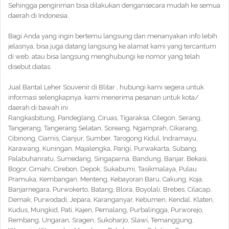
Sehingga pengiriman bisa dilakukan dengansecara mudah ke semua
daerah di Indonesia.
Bagi Anda yang ingin bertemu langsung dan menanyakan info lebih
jelasnya, bisa juga datang langsung ke alamat kami yang tercantum
di web. atau bisa langsung menghubungi ke nomor yang telah
disebut diatas.
Jual Bantal Leher Souvenir di Blitar , hubungi kami segera untuk
informasi selengkapnya. kami menerima pesanan untuk kota/
daerah di bawah ini
Rangkasbitung, Pandeglang, Ciruas, Tigaraksa, Cilegon, Serang,
Tangerang, Tangerang Selatan, Soreang, Ngamprah, Cikarang,
Cibinong, Ciamis, Cianjur, Sumber, Tarogong Kidul, Indramayu,
Karawang, Kuningan, Majalengka, Parigi, Purwakarta, Subang,
Palabuhanratu, Sumedang, Singaparna, Bandung, Banjar, Bekasi,
Bogor, Cimahi, Cirebon, Depok, Sukabumi, Tasikmalaya, Pulau
Pramuka, Kembangan, Menteng, Kebayoran Baru, Cakung, Koja,
Banjarnegara, Purwokerto, Batang, Blora, Boyolali, Brebes, Cilacap,
Demak, Purwodadi, Jepara, Karanganyar, Kebumen, Kendal, Klaten,
Kudus, Mungkid, Pati, Kajen, Pemalang, Purbalingga, Purworejo,
Rembang, Ungaran, Sragen, Sukoharjo, Slawi, Temanggung,