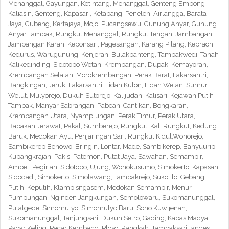
Menanggal, Gayungan, Ketintang, Menanggal, Genteng Embong
Kaliasin, Genteng, Kapasari, Ketabang, Peneleh, Airlangga, Barata
Jaya, Gubeng, Kertajaya, Mojo, Pucangsewu, Gunung Anyar, Gunung
Anyar Tambak, Rungkut Menanggal, Rungkut Tengah, Jambangan,
Jambangan Karah, Kebonsari, Pagesangan, Karang Pilang, Kebraon,
Kedurus, Warugunung, Kenjeran, Bulakbanteng, Tambakwedi, Tanah
Kalikedinding, Sidotopo Wetan, Krembangan, Dupak, Kemayoran,
Krembangan Selatan, Morokrembangan, Perak Barat, Lakarsantri,
Bangkingan, Jeruk, Lakarsantri, Lidah Kulon, Lidah Wetan, Sumur
Welut, Mulyorejo, Dukuh Sutorejo, Kalijudan, Kalisari, Kejawan Putih
Tambak, Manyar Sabrangan, Pabean, Cantikan, Bongkaran,
Krembangan Utara, Nyamplungan, Perak Timur, Perak Utara,
Babakan Jerawat, Pakal, Sumberejo, Rungkut, Kali Rungkut, Kedung
Baruk, Medokan Ayu, Penjaringan Sari, Rungkut Kidul,Wonorejo,
Sambikerep Benowo, Bringin, Lontar, Made, Sambikerep, Banyuurip,
Kupangkrajan, Pakis, Patemon, Putat Jaya, Sawahan, Semampir,
Ampel, Pegirian, Sidotopo, Ujung, Wonokusumo, Simokerto, Kapasan,
Sidodadi, Simokerto, Simolawang, Tambakrejo, Sukolilo, Gebang
Putih, Keputih, Klampisngasem, Medokan Semampir, Menur
Pumpungan, Nginden Jangkungan, Semolowaru, Sukomanunggal,
Putatgede, Simomulyo, Simomulyo Baru, Sono Kuwijenan,
Sukomanunggal, Tanjungsari, Dukuh Setro, Gading, Kapas Madya,
Pacar Keling, Pacar Kembang, Ploso, Rangkah, Tambaksari,Tandes,