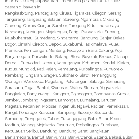
informasi selengkapnya. kami menerima pesanan untuk kota/
daerah di bawah ini
Rangkasbitung, Pandeglang, Ciruas, Tigaraksa, Cilegon, Serang,
Tangerang, Tangerang Selatan, Soreang, Ngamprah, Cikarang,
Cibinong, Ciamis, Cianjur, Sumber, Tarogong Kidul, Indramayu,
Karawang, Kuningan, Majalengka, Parigi, Purwakarta, Subang,
Palabuhanratu, Sumedang, Singaparna, Bandung, Banjar, Bekasi,
Bogor, Cimahi, Cirebon, Depok, Sukabumi, Tasikmalaya, Pulau
Pramuka, Kembangan, Menteng, Kebayoran Baru, Cakung, Koja,
Banjarnegara, Purwokerto, Batang, Blora, Boyolali, Brebes, Cilacap,
Demak, Purwodadi, Jepara, Karanganyar, Kebumen, Kendal, Klaten,
Kudus, Mungkid, Pati, Kajen, Pemalang, Purbalingga, Purworejo,
Rembang, Ungaran, Sragen, Sukoharjo, Slawi, Temanggung,
Wonogiri, Wonosobo, Magelang, Pekalongan, Salatiga, Semarang,
Surakarta, Tegal, Bantul, Wonosari, Wates, Sleman, Yogyakarta,
Bangkalan, Banyuwangi, Kanigoro, Bojonegoro, Bondowoso, Gresik,
Jember, Jombang, Ngasem, Lamongan, Lumajang, Caruban,
Magetan, Kepanjen, Mojosari, Nganjuk, Ngawi, Pacitan, Pamekasan,
Bangil, Ponorogo, Kraksaan, Sampang, Sidoarjo, Situbondo,
Sumenep, Trenggalek, Tuban, Tulungagung, Batu, Blitar, Kediri,
Madiun, Malang, Mojokerto, Pasuruan, Probolinggo, Surabaya,
Kepulauan Seribu, Bandung, Bandung Barat, Bangkalan,
Banjarnegara, Bantul, Banyumas, Banyuwangi, Batang, Bekasi, Blitar,