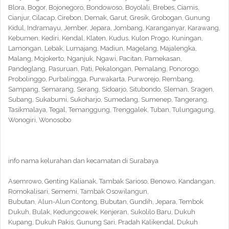
Blora, Bogor, Bojonegoro, Bondowoso, Boyolali, Brebes, Ciamis,
Cianjur, Cilacap, Cirebon, Demak, Garut, Gresik, Grobogan, Gunung
Kidul, Indramayu, Jember, Jepara, Jombang, Karanganyar, Karawang,
Kebumen, Kediri, Kendal, Klaten, Kudus, Kulon Progo, Kuningan,
Lamongan, Lebak, Lumajang, Madiun, Magelang, Majalengka,
Malang, Mojokerto, Nganjuk, Ngawi, Pacitan, Pamekasan,
Pandeglang, Pasuruan, Pati, Pekalongan, Pemalang, Ponorogo,
Probolinggo, Purbalingga, Purwakarta, Purworejo, Rembang,
Sampang, Semarang, Serang, Sidoarjo, Situbondo, Sleman, Sragen,
Subang, Sukabumi, Sukoharjo, Sumedang, Sumenep, Tangerang,
Tasikmalaya, Tegal, Temanggung, Trenggalek, Tuban, Tulungagung,
Wonogiri, Wonosobo
info nama kelurahan dan kecamatan di Surabaya
Asemrowo, Genting Kalianak, Tambak Sarioso, Benowo, Kandangan,
Romokalisari, Sememi, Tambak Osowilangun,
Bubutan, Alun-Alun Contong, Bubutan, Gundih, Jepara, Tembok
Dukuh, Bulak, Kedungcowek, Kenjeran, Sukolilo Baru, Dukuh
Kupang, Dukuh Pakis, Gunung Sari, Pradah Kalikendal, Dukuh