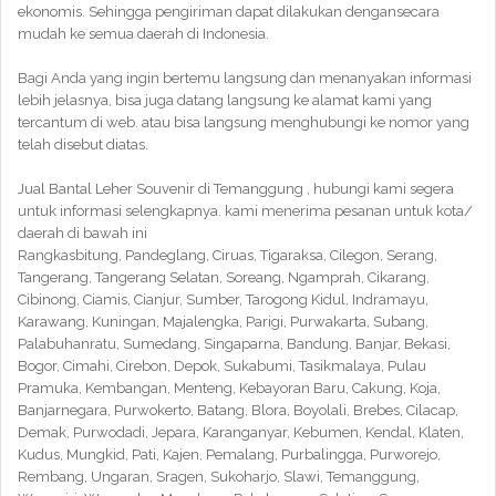
ekonomis. Sehingga pengiriman dapat dilakukan dengansecara
mudah ke semua daerah di Indonesia.
Bagi Anda yang ingin bertemu langsung dan menanyakan informasi
lebih jelasnya, bisa juga datang langsung ke alamat kami yang
tercantum di web. atau bisa langsung menghubungi ke nomor yang
telah disebut diatas.
Jual Bantal Leher Souvenir di Temanggung , hubungi kami segera
untuk informasi selengkapnya. kami menerima pesanan untuk kota/
daerah di bawah ini
Rangkasbitung, Pandeglang, Ciruas, Tigaraksa, Cilegon, Serang,
Tangerang, Tangerang Selatan, Soreang, Ngamprah, Cikarang,
Cibinong, Ciamis, Cianjur, Sumber, Tarogong Kidul, Indramayu,
Karawang, Kuningan, Majalengka, Parigi, Purwakarta, Subang,
Palabuhanratu, Sumedang, Singaparna, Bandung, Banjar, Bekasi,
Bogor, Cimahi, Cirebon, Depok, Sukabumi, Tasikmalaya, Pulau
Pramuka, Kembangan, Menteng, Kebayoran Baru, Cakung, Koja,
Banjarnegara, Purwokerto, Batang, Blora, Boyolali, Brebes, Cilacap,
Demak, Purwodadi, Jepara, Karanganyar, Kebumen, Kendal, Klaten,
Kudus, Mungkid, Pati, Kajen, Pemalang, Purbalingga, Purworejo,
Rembang, Ungaran, Sragen, Sukoharjo, Slawi, Temanggung,