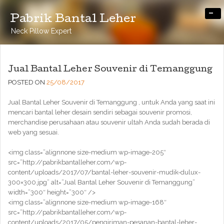
-
Pabrik Bantal Leher
Neck Pillow Expert
Jual Bantal Leher Souvenir di Temanggung
POSTED ON
25/08/2017
Jual Bantal Leher Souvenir di Temanggung , untuk Anda yang saat ini
mencari bantal leher desain sendiri sebagai souvenir promosi,
merchandise perusahaan atau souvenir ultah Anda sudah berada di
web yang sesuai.
<img class=”alignnone size-medium wp-image-205″
src=”http://pabrikbantalleher.com/wp-
content/uploads/2017/07/bantal-leher-souvenir-mudik-dulux-
300×300.jpg” alt=”Jual Bantal Leher Souvenir di Temanggung”
width=”300″ height=”300″ />
<img class=”alignnone size-medium wp-image-168″
src=”http://pabrikbantalleher.com/wp-
content/uploads/2017/05/pengiriman-pesanan-bantal-leher-