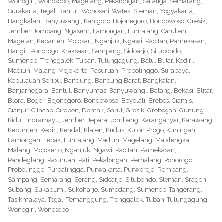
Wonogiri, Wonosobo, Magelang, Pekalongan, Salatiga, Semarang,
Surakarta, Tegal, Bantul, Wonosari, Wates, Sleman, Yogyakarta,
Bangkalan, Banyuwangi, Kanigoro, Bojonegoro, Bondowoso, Gresik,
Jember, Jombang, Ngasem, Lamongan, Lumajang, Caruban,
Magetan, Kepanjen, Mojosari, Nganjuk, Ngawi, Pacitan, Pamekasan,
Bangil, Ponorogo, Kraksaan, Sampang, Sidoarjo, Situbondo,
Sumenep, Trenggalek, Tuban, Tulungagung, Batu, Blitar, Kediri,
Madiun, Malang, Mojokerto, Pasuruan, Probolinggo, Surabaya,
Kepulauan Seribu, Bandung, Bandung Barat, Bangkalan,
Banjarnegara, Bantul, Banyumas, Banyuwangi, Batang, Bekasi, Blitar,
Blora, Bogor, Bojonegoro, Bondowoso, Boyolali, Brebes, Ciamis,
Cianjur, Cilacap, Cirebon, Demak, Garut, Gresik, Grobogan, Gunung
Kidul, Indramayu, Jember, Jepara, Jombang, Karanganyar, Karawang,
Kebumen, Kediri, Kendal, Klaten, Kudus, Kulon Progo, Kuningan,
Lamongan, Lebak, Lumajang, Madiun, Magelang, Majalengka,
Malang, Mojokerto, Nganjuk, Ngawi, Pacitan, Pamekasan,
Pandeglang, Pasuruan, Pati, Pekalongan, Pemalang, Ponorogo,
Probolinggo, Purbalingga, Purwakarta, Purworejo, Rembang,
Sampang, Semarang, Serang, Sidoarjo, Situbondo, Sleman, Sragen,
Subang, Sukabumi, Sukoharjo, Sumedang, Sumenep, Tangerang,
Tasikmalaya, Tegal, Temanggung, Trenggalek, Tuban, Tulungagung,
Wonogiri, Wonosobo