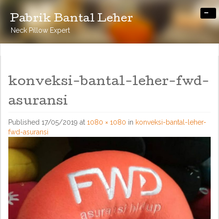
-
Pabrik Bantal Leher
Neck Pillow Expert
konveksi-bantal-leher-fwd-
asuransi
Published
17/05/2019
at
1080 × 1080
in
konveksi-bantal-leher-
fwd-asuransi