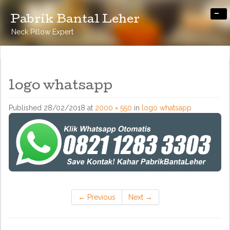
-
Pabrik Bantal Leher
Neck Pillow Expert
logo whatsapp
Published
28/02/2018
at
2000 × 550
in
logo whatsapp
←
Previous
Next
→