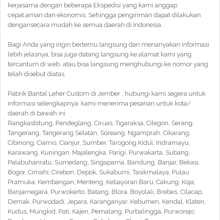
kerjasama dengan beberapa Ekspedisi yang kami anggap
cepat,aman dan ekonomis. Sehingga pengiriman dapat dilakukan
dengansecara mudah ke semua daerah di Indonesia.
Bagi Anda yang ingin bertemu langsung dan menanyakan informasi
lebih jelasnya, bisa juga datang langsung ke alamat kami yang
tercantum di web. atau bisa langsung menghubungi ke nomor yang
telah disebut diatas.
Pabrik Bantal Leher Custom di Jember , hubungi kami segera untuk
informasi selengkapnya. kami menerima pesanan untuk kota/
daerah di bawah ini
Rangkasbitung, Pandeglang, Ciruas, Tigaraksa, Cilegon, Serang,
Tangerang, Tangerang Selatan, Soreang, Ngamprah, Cikarang,
Cibinong, Ciamis, Cianjur, Sumber, Tarogong Kidul, Indramayu,
Karawang, Kuningan, Majalengka, Parigi, Purwakarta, Subang,
Palabuhanratu, Sumedang, Singaparna, Bandung, Banjar, Bekasi,
Bogor, Cimahi, Cirebon, Depok, Sukabumi, Tasikmalaya, Pulau
Pramuka, Kembangan, Menteng, Kebayoran Baru, Cakung, Koja,
Banjarnegara, Purwokerto, Batang, Blora, Boyolali, Brebes, Cilacap,
Demak, Purwodadi, Jepara, Karanganyar, Kebumen, Kendal, Klaten,
Kudus, Mungkid, Pati, Kajen, Pemalang, Purbalingga, Purworejo,