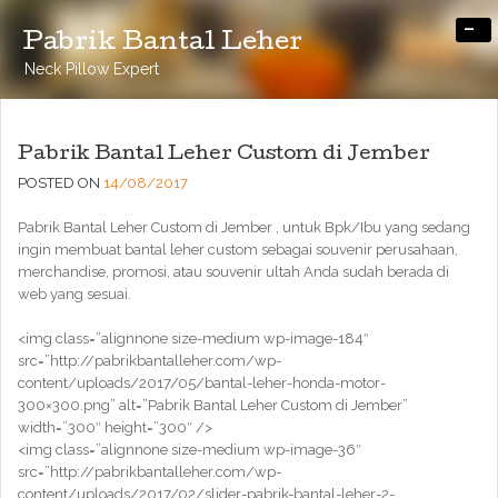
-
Pabrik Bantal Leher
Neck Pillow Expert
Pabrik Bantal Leher Custom di Jember
POSTED ON
14/08/2017
Pabrik Bantal Leher Custom di Jember , untuk Bpk/Ibu yang sedang
ingin membuat bantal leher custom sebagai souvenir perusahaan,
merchandise, promosi, atau souvenir ultah Anda sudah berada di
web yang sesuai.
<img class=”alignnone size-medium wp-image-184″
src=”http://pabrikbantalleher.com/wp-
content/uploads/2017/05/bantal-leher-honda-motor-
300×300.png” alt=”Pabrik Bantal Leher Custom di Jember”
width=”300″ height=”300″ />
<img class=”alignnone size-medium wp-image-36″
src=”http://pabrikbantalleher.com/wp-
content/uploads/2017/02/slider-pabrik-bantal-leher-2-