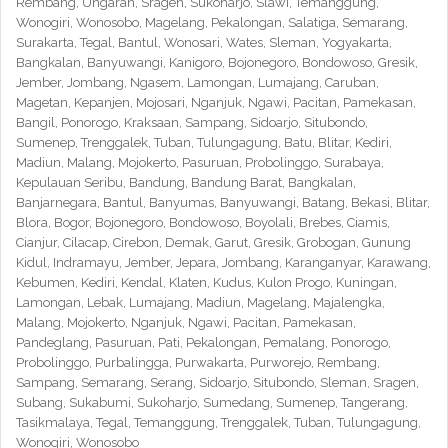
Rembang, Ungaran, Sragen, Sukoharjo, Slawi, Temanggung,
Wonogiri, Wonosobo, Magelang, Pekalongan, Salatiga, Semarang,
Surakarta, Tegal, Bantul, Wonosari, Wates, Sleman, Yogyakarta,
Bangkalan, Banyuwangi, Kanigoro, Bojonegoro, Bondowoso, Gresik,
Jember, Jombang, Ngasem, Lamongan, Lumajang, Caruban,
Magetan, Kepanjen, Mojosari, Nganjuk, Ngawi, Pacitan, Pamekasan,
Bangil, Ponorogo, Kraksaan, Sampang, Sidoarjo, Situbondo,
Sumenep, Trenggalek, Tuban, Tulungagung, Batu, Blitar, Kediri,
Madiun, Malang, Mojokerto, Pasuruan, Probolinggo, Surabaya,
Kepulauan Seribu, Bandung, Bandung Barat, Bangkalan,
Banjarnegara, Bantul, Banyumas, Banyuwangi, Batang, Bekasi, Blitar,
Blora, Bogor, Bojonegoro, Bondowoso, Boyolali, Brebes, Ciamis,
Cianjur, Cilacap, Cirebon, Demak, Garut, Gresik, Grobogan, Gunung
Kidul, Indramayu, Jember, Jepara, Jombang, Karanganyar, Karawang,
Kebumen, Kediri, Kendal, Klaten, Kudus, Kulon Progo, Kuningan,
Lamongan, Lebak, Lumajang, Madiun, Magelang, Majalengka,
Malang, Mojokerto, Nganjuk, Ngawi, Pacitan, Pamekasan,
Pandeglang, Pasuruan, Pati, Pekalongan, Pemalang, Ponorogo,
Probolinggo, Purbalingga, Purwakarta, Purworejo, Rembang,
Sampang, Semarang, Serang, Sidoarjo, Situbondo, Sleman, Sragen,
Subang, Sukabumi, Sukoharjo, Sumedang, Sumenep, Tangerang,
Tasikmalaya, Tegal, Temanggung, Trenggalek, Tuban, Tulungagung,
Wonogiri, Wonosobo