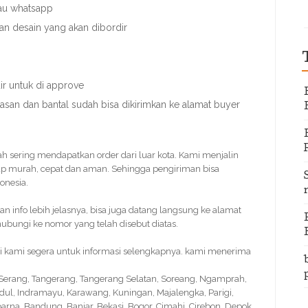
tau whatsapp
an desain yang akan dibordir
r untuk di approve
nasan dan bantal sudah bisa dikirimkan ke alamat buyer
dah sering mendapatkan order dari luar kota. Kami menjalin
p murah, cepat dan aman. Sehingga pengiriman bisa
onesia.
info lebih jelasnya, bisa juga datang langsung ke alamat
bungi ke nomor yang telah disebut diatas.
gi kami segera untuk informasi selengkapnya. kami menerima
, Serang, Tangerang, Tangerang Selatan, Soreang, Ngamprah,
idul, Indramayu, Karawang, Kuningan, Majalengka, Parigi,
na, Bandung, Banjar, Bekasi, Bogor, Cimahi, Cirebon, Depok,