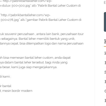
=”http://pabrikbantalleher.com/wp-
E
dulux-300×300.jpg” alt=”Pabrik Bantal Leher Custom di
”http://pabrikbantalleher.com/wp-
-300×278.jpg” alt=”gambar Pabrik Bantal Leher Custom di
ntuk souvenir perusahaan , antara lain bank, perusahaan tour
n sebagainya. Bantal leher memiliki bentuk yang unik,
atannya cepat, bisa ditempatkan logo dan nama perusahaan
 bisa memesan bantal leher custom, anda dapat
a dalam bantal leher tersebut. bagi Anda yang
a besar, kami juga siap mengerjakannya.
i kami ;
r bantal
t, mesin bordir modern