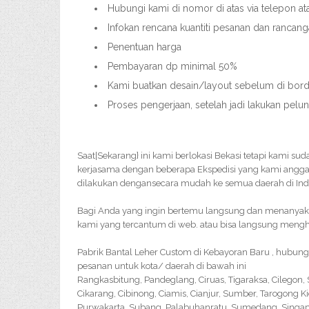
Hubungi kami di nomor di atas via telepon a
Infokan rencana kuantiti pesanan dan rancang
Penentuan harga
Pembayaran dp minimal 50%
Kami buatkan desain/layout sebelum di bordi
Proses pengerjaan, setelah jadi lakukan pelu
Saat|Sekarang} ini kami berlokasi Bekasi tetapi kami su
kerjasama dengan beberapa Ekspedisi yang kami angga
dilakukan dengansecara mudah ke semua daerah di Ind
Bagi Anda yang ingin bertemu langsung dan menanyakan 
kami yang tercantum di web. atau bisa langsung menghu
Pabrik Bantal Leher Custom di Kebayoran Baru , hubun
pesanan untuk kota/ daerah di bawah ini
Rangkasbitung, Pandeglang, Ciruas, Tigaraksa, Cilegon
Cikarang, Cibinong, Ciamis, Cianjur, Sumber, Tarogong K
Purwakarta, Subang, Palabuhanratu, Sumedang, Singapar