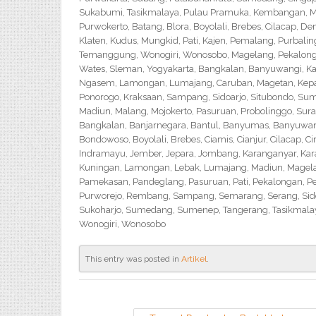
Sukabumi, Tasikmalaya, Pulau Pramuka, Kembangan, Me
Purwokerto, Batang, Blora, Boyolali, Brebes, Cilacap, 
Klaten, Kudus, Mungkid, Pati, Kajen, Pemalang, Purbali
Temanggung, Wonogiri, Wonosobo, Magelang, Pekalongan,
Wates, Sleman, Yogyakarta, Bangkalan, Banyuwangi, Ka
Ngasem, Lamongan, Lumajang, Caruban, Magetan, Kepanj
Ponorogo, Kraksaan, Sampang, Sidoarjo, Situbondo, Sume
Madiun, Malang, Mojokerto, Pasuruan, Probolinggo, Sur
Bangkalan, Banjarnegara, Bantul, Banyumas, Banyuwangi,
Bondowoso, Boyolali, Brebes, Ciamis, Cianjur, Cilacap, 
Indramayu, Jember, Jepara, Jombang, Karanganyar, Kara
Kuningan, Lamongan, Lebak, Lumajang, Madiun, Magelan
Pamekasan, Pandeglang, Pasuruan, Pati, Pekalongan, P
Purworejo, Rembang, Sampang, Semarang, Serang, Sido
Sukoharjo, Sumedang, Sumenep, Tangerang, Tasikmalay
Wonogiri, Wonosobo
This entry was posted in
Artikel
.