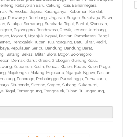
S
nteng, Kebayoran Baru, Cakung, Koja, Banjarnegara,
f
Demak, Purwodadi, Jepara, Karanganyar, Kebumen, Kendal,
ngga, Purworejo, Rembang, Ungaran, Sragen, Sukoharjo, Slawi,
 Salatiga, Semarang, Surakarta, Tegal, Bantul, Wonosari,
nigoro, Bojonegoro, Bondowoso, Gresik, Jember, Jombang,
en, Mojosari, Nganjuk, Ngawi, Pacitan, Pamekasan, Bangil,
nep, Trenggalek, Tuban, Tulungagung, Batu, Blitar, Kediri,
abaya, Kepulauan Seribu, Bandung, Bandung Barat,
 Batang, Bekasi, Blitar, Blora, Bogor, Bojonegoro,
Cirebon, Demak, Garut, Gresik, Grobogan, Gunung Kidul,
wang, Kebumen, Kediri, Kendal, Klaten, Kudus, Kulon Progo,
g, Majalengka, Malang, Mojokerto, Nganjuk, Ngawi, Pacitan,
emalang, Ponorogo, Probolinggo, Purbalingga, Purwakarta,
arjo, Situbondo, Sleman, Sragen, Subang, Sukabumi,
a, Tegal, Temanggung, Trenggalek, Tuban, Tulungagung,