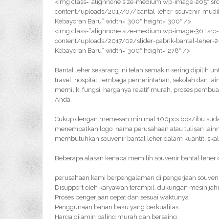
<img class=”alignnone size-medium wp-image-205″ src
content/uploads/2017/07/bantal-leher-souvenir-mudik-
Kebayoran Baru” width=”300″ height=”300″ />
<img class=”alignnone size-medium wp-image-36″ src=
content/uploads/2017/02/slider-pabrik-bantal-leher-2
Kebayoran Baru” width=”300″ height=”278″ />
Bantal leher sekarang ini telah semakin sering dipilih u
travel, hospital, lembaga pemerintahan, sekolah dan lai
memiliki fungsi, harganya relatif murah, proses pembu
Anda.
Cukup dengan memesan minimal 100pcs bpk/ibu sudah
menempatkan logo, nama perusahaan atau tulisan lainny
membutuhkan souvenir bantal leher dalam kuantiti skal
Beberapa alasan kenapa memilih souvenir bantal leher d
perusahaan kami berpengalaman di pengerjaan souveni
Disupport oleh karyawan terampil, dukungan mesin jahi
Proses pengerjaan cepat dan sesuai waktunya
Penggunaan bahan baku yang berkualitas
Harga dijamin paling murah dan bersaing