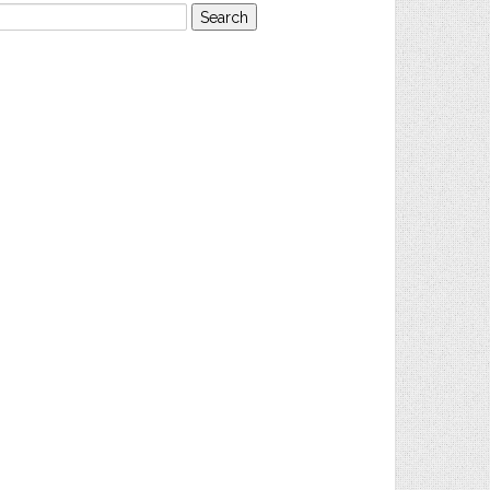
earch
or: