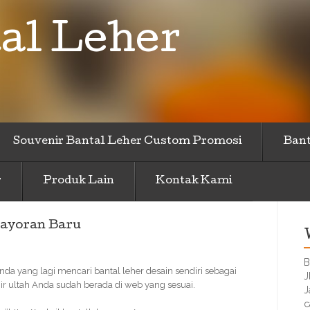
al Leher
Souvenir Bantal Leher Custom Promosi
Bant
r
Produk Lain
Kontak Kami
bayoran Baru
B
da yang lagi mencari bantal leher desain sendiri sebagai
J
r ultah Anda sudah berada di web yang sesuai.
J
c