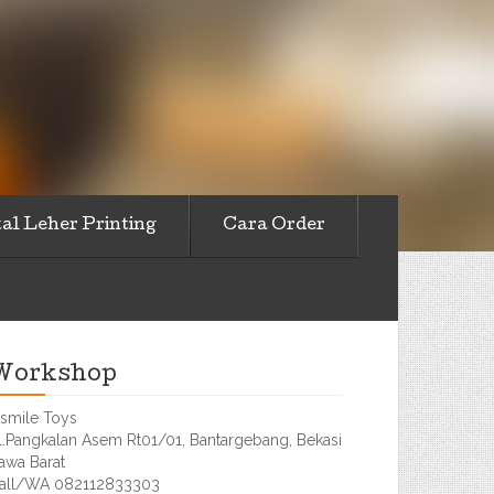
al Leher Printing
Cara Order
Workshop
smile Toys
l.Pangkalan Asem Rt01/01, Bantargebang, Bekasi
awa Barat
all/WA 082112833303