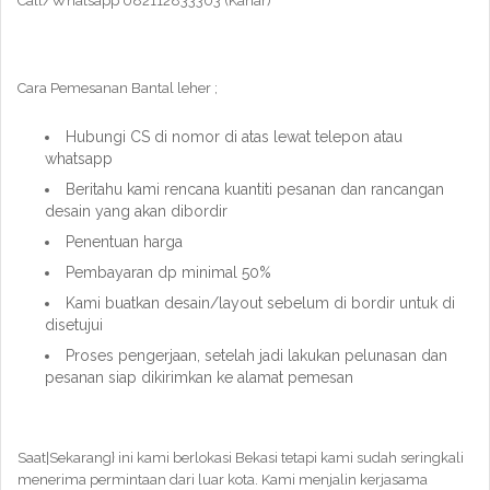
Call/Whatsapp 082112833303 (Kahar)
Cara Pemesanan Bantal leher ;
Hubungi CS di nomor di atas lewat telepon atau
whatsapp
Beritahu kami rencana kuantiti pesanan dan rancangan
desain yang akan dibordir
Penentuan harga
Pembayaran dp minimal 50%
Kami buatkan desain/layout sebelum di bordir untuk di
disetujui
Proses pengerjaan, setelah jadi lakukan pelunasan dan
pesanan siap dikirimkan ke alamat pemesan
Saat|Sekarang} ini kami berlokasi Bekasi tetapi kami sudah seringkali
menerima permintaan dari luar kota. Kami menjalin kerjasama