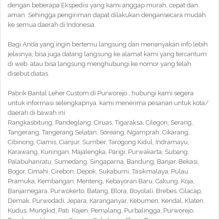
dengan beberapa Ekspedisi yang kami anggap murah, cepat dan
aman. Sehingga pengiriman dapat dilakukan dengansecara mudah
ke semua daerah di Indonesia.
Bagi Anda yang ingin bertemu langsung dan menanyakan info lebih
jelasnya, bisa juga datang langsung ke alamat kami yang tercantum
di web. atau bisa langsung menghubungi ke nomor yang telah
disebut diatas.
Pabrik Bantal Leher Custom di Purworejo , hubungi kami segera
untuk informasi selengkapnya. kami menerima pesanan untuk kota/
daerah di bawah ini
Rangkasbitung, Pandeglang, Ciruas, Tigaraksa, Cilegon, Serang,
Tangerang, Tangerang Selatan, Soreang, Ngamprah, Cikarang,
Cibinong, Ciamis, Cianjur, Sumber, Tarogong Kidul, Indramayu,
Karawang, Kuningan, Majalengka, Parigi, Purwakarta, Subang,
Palabuhanratu, Sumedang, Singaparna, Bandung, Banjar, Bekasi,
Bogor, Cimahi, Cirebon, Depok, Sukabumi, Tasikmalaya, Pulau
Pramuka, Kembangan, Menteng, Kebayoran Baru, Cakung, Koja,
Banjarnegara, Purwokerto, Batang, Blora, Boyolali, Brebes, Cilacap,
Demak, Purwodadi, Jepara, Karanganyar, Kebumen, Kendal, Klaten,
Kudus, Mungkid, Pati, Kajen, Pemalang, Purbalingga, Purworejo,