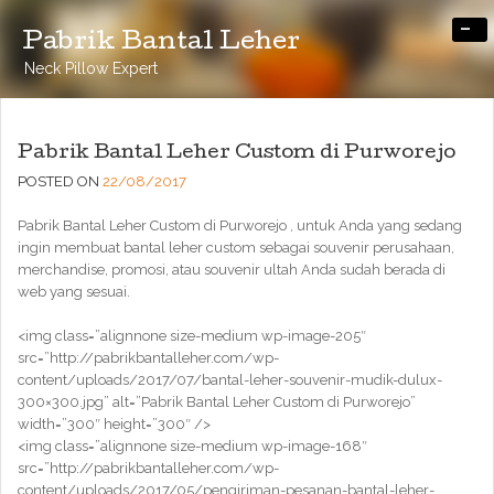
-
Pabrik Bantal Leher
Neck Pillow Expert
Pabrik Bantal Leher Custom di Purworejo
POSTED ON
22/08/2017
Pabrik Bantal Leher Custom di Purworejo , untuk Anda yang sedang
ingin membuat bantal leher custom sebagai souvenir perusahaan,
merchandise, promosi, atau souvenir ultah Anda sudah berada di
web yang sesuai.
<img class=”alignnone size-medium wp-image-205″
src=”http://pabrikbantalleher.com/wp-
content/uploads/2017/07/bantal-leher-souvenir-mudik-dulux-
300×300.jpg” alt=”Pabrik Bantal Leher Custom di Purworejo”
width=”300″ height=”300″ />
<img class=”alignnone size-medium wp-image-168″
src=”http://pabrikbantalleher.com/wp-
content/uploads/2017/05/pengiriman-pesanan-bantal-leher-