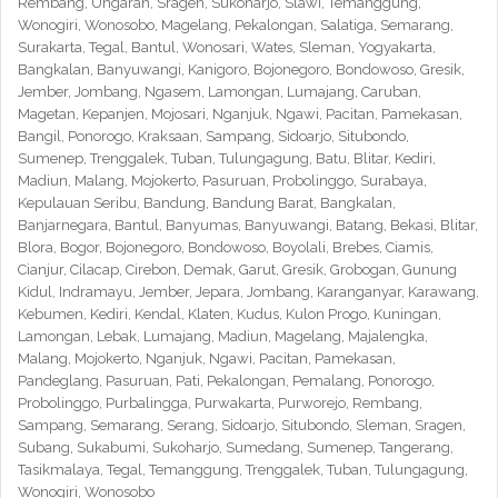
Rembang, Ungaran, Sragen, Sukoharjo, Slawi, Temanggung,
Wonogiri, Wonosobo, Magelang, Pekalongan, Salatiga, Semarang,
Surakarta, Tegal, Bantul, Wonosari, Wates, Sleman, Yogyakarta,
Bangkalan, Banyuwangi, Kanigoro, Bojonegoro, Bondowoso, Gresik,
Jember, Jombang, Ngasem, Lamongan, Lumajang, Caruban,
Magetan, Kepanjen, Mojosari, Nganjuk, Ngawi, Pacitan, Pamekasan,
Bangil, Ponorogo, Kraksaan, Sampang, Sidoarjo, Situbondo,
Sumenep, Trenggalek, Tuban, Tulungagung, Batu, Blitar, Kediri,
Madiun, Malang, Mojokerto, Pasuruan, Probolinggo, Surabaya,
Kepulauan Seribu, Bandung, Bandung Barat, Bangkalan,
Banjarnegara, Bantul, Banyumas, Banyuwangi, Batang, Bekasi, Blitar,
Blora, Bogor, Bojonegoro, Bondowoso, Boyolali, Brebes, Ciamis,
Cianjur, Cilacap, Cirebon, Demak, Garut, Gresik, Grobogan, Gunung
Kidul, Indramayu, Jember, Jepara, Jombang, Karanganyar, Karawang,
Kebumen, Kediri, Kendal, Klaten, Kudus, Kulon Progo, Kuningan,
Lamongan, Lebak, Lumajang, Madiun, Magelang, Majalengka,
Malang, Mojokerto, Nganjuk, Ngawi, Pacitan, Pamekasan,
Pandeglang, Pasuruan, Pati, Pekalongan, Pemalang, Ponorogo,
Probolinggo, Purbalingga, Purwakarta, Purworejo, Rembang,
Sampang, Semarang, Serang, Sidoarjo, Situbondo, Sleman, Sragen,
Subang, Sukabumi, Sukoharjo, Sumedang, Sumenep, Tangerang,
Tasikmalaya, Tegal, Temanggung, Trenggalek, Tuban, Tulungagung,
Wonogiri, Wonosobo