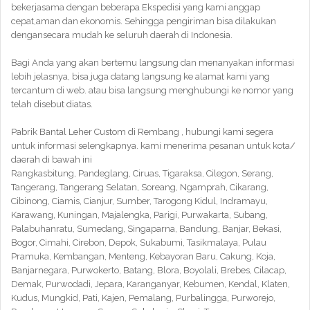
bekerjasama dengan beberapa Ekspedisi yang kami anggap
cepat,aman dan ekonomis. Sehingga pengiriman bisa dilakukan
dengansecara mudah ke seluruh daerah di Indonesia.
Bagi Anda yang akan bertemu langsung dan menanyakan informasi
lebih jelasnya, bisa juga datang langsung ke alamat kami yang
tercantum di web. atau bisa langsung menghubungi ke nomor yang
telah disebut diatas.
Pabrik Bantal Leher Custom di Rembang , hubungi kami segera
untuk informasi selengkapnya. kami menerima pesanan untuk kota/
daerah di bawah ini
Rangkasbitung, Pandeglang, Ciruas, Tigaraksa, Cilegon, Serang,
Tangerang, Tangerang Selatan, Soreang, Ngamprah, Cikarang,
Cibinong, Ciamis, Cianjur, Sumber, Tarogong Kidul, Indramayu,
Karawang, Kuningan, Majalengka, Parigi, Purwakarta, Subang,
Palabuhanratu, Sumedang, Singaparna, Bandung, Banjar, Bekasi,
Bogor, Cimahi, Cirebon, Depok, Sukabumi, Tasikmalaya, Pulau
Pramuka, Kembangan, Menteng, Kebayoran Baru, Cakung, Koja,
Banjarnegara, Purwokerto, Batang, Blora, Boyolali, Brebes, Cilacap,
Demak, Purwodadi, Jepara, Karanganyar, Kebumen, Kendal, Klaten,
Kudus, Mungkid, Pati, Kajen, Pemalang, Purbalingga, Purworejo,