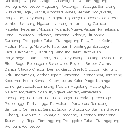
Rembang, Ungaran, Sragen, Sukoharjo, Slawi, Temanggung,
Wonogiri, Wonosobo, Magelang, Pekalongan, Salatiga, Semarang,
Surakarta, Tegal, Bantul, Wonosari, Wates, Sleman, Yogyakarta,
Bangkalan, Banyuwangi, Kanigoro, Bojonegoro, Bondowoso, Gresik,
Jember, Jombang, Ngasem, Lamongan, Lumajang, Caruban,
Magetan, Kepanjen, Mojosari, Nganjuk, Ngawi, Pacitan, Pamekasan,
Bangil, Ponorogo, Kraksaan, Sampang, Sidoarjo, Situbondo,
Sumenep, Trenggalek, Tuban, Tulungagung, Batu, Blitar, Kediri,
Madiun, Malang, Mojokerto, Pasuruan, Probolinggo, Surabaya,
Kepulauan Seribu, Bandung, Bandung Barat, Bangkalan,
Banjarnegara, Bantul, Banyumas, Banyuwangi, Batang, Bekasi, Blitar,
Blora, Bogor, Bojonegoro, Bondowoso, Boyolali, Brebes, Ciamis,
Cianjur, Cilacap, Cirebon, Demak, Garut, Gresik, Grobogan, Gunung
Kidul, Indramayu, Jember, Jepara, Jombang, Karanganyar, Karawang,
Kebumen, Kediri, Kendal, Klaten, Kudus, Kulon Progo, Kuningan,
Lamongan, Lebak, Lumajang, Madiun, Magelang, Majalengka,
Malang, Mojokerto, Nganjuk, Ngawi, Pacitan, Pamekasan,
Pandeglang, Pasuruan, Pati, Pekalongan, Pemalang, Ponorogo,
Probolinggo, Purbalingga, Purwakarta, Purworejo, Rembang,
Sampang, Semarang, Serang, Sidoarjo, Situbondo, Sleman, Sragen,
Subang, Sukabumi, Sukoharjo, Sumedang, Sumenep, Tangerang,
Tasikmalaya, Tegal, Temanggung, Trenggalek, Tuban, Tulungagung,
Wonogiri, Wonosobo