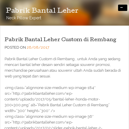
-
Pabrik Bantal Leher
Neck Pillow Expert
Pabrik Bantal Leher Custom di Rembang
POSTED ON
26/08/2017
Pabrik Bantal Leher Custom di Rembang , untuk Anda yang sedang
mencari bantal leher desain sendiri sebagai souvenir promosi,
merchandise perusahaan atau souvenir ultah Anda sudah berada di
web yang tepat dan sesuai.
<img class=”alignnone size-medium wp-image-184″
src=”http://pabrikbantalleher.com/wp-
content/uploads/2017/05/bantal-leher-honda-motor-
300×300.png” alt=”Pabrik Bantal Leher Custom di Rembang”
width=”300″ height=”300″ />
<img class=”alignnone size-medium wp-image-36″
src=”http://pabrikbantalleher.com/wp-
content/uploads/2017/02/slider-pabrik-bantal-leher-2-