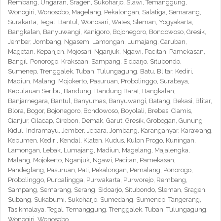
Rembang, Ungaran, Sragen, Sukoharjo, Slawi, Temanggung,
Wonogiri, Wonosobo, Magelang, Pekalongan, Salatiga, Semarang,
Surakarta, Tegal, Bantul, Wonosari, Wates, Sleman, Yogyakarta,
Bangkalan, Banyuwangi, Kanigoro, Bojonegoro, Bondowoso, Gresik,
Jember, Jombang, Ngasem, Lamongan, Lumajang, Caruban,
Magetan, Kepanjen, Mojosari, Nganjuk, Ngawi, Pacitan, Pamekasan,
Bangil, Ponorogo, Kraksaan, Sampang, Sidoarjo, Situbondo,
Sumenep, Trenggalek, Tuban, Tulungagung, Batu, Blitar, Kediri,
Madiun, Malang, Mojokerto, Pasuruan, Probolinggo, Surabaya,
Kepulauan Seribu, Bandung, Bandung Barat, Bangkalan,
Banjarnegara, Bantul, Banyumas, Banyuwangi, Batang, Bekasi, Blitar,
Blora, Bogor, Bojonegoro, Bondowoso, Boyolali, Brebes, Ciamis,
Cianjur, Cilacap, Cirebon, Demak, Garut, Gresik, Grobogan, Gunung
Kidul, Indramayu, Jember, Jepara, Jombang, Karanganyar, Karawang,
Kebumen, Kediri, Kendal, Klaten, Kudus, Kulon Progo, Kuningan,
Lamongan, Lebak, Lumajang, Madiun, Magelang, Majalengka,
Malang, Mojokerto, Nganjuk, Ngawi, Pacitan, Pamekasan,
Pandeglang, Pasuruan, Pati, Pekalongan, Pemalang, Ponorogo,
Probolinggo, Purbalingga, Purwakarta, Purworejo, Rembang,
Sampang, Semarang, Serang, Sidoarjo, Situbondo, Sleman, Sragen,
Subang, Sukabumi, Sukoharjo, Sumedang, Sumenep, Tangerang,
Tasikmalaya, Tegal, Temanggung, Trenggalek, Tuban, Tulungagung,
Wonogiri, Wonosobo