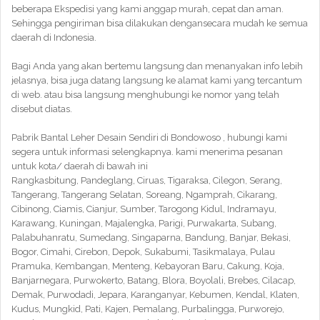
beberapa Ekspedisi yang kami anggap murah, cepat dan aman.
Sehingga pengiriman bisa dilakukan dengansecara mudah ke semua
daerah di Indonesia.
Bagi Anda yang akan bertemu langsung dan menanyakan info lebih
jelasnya, bisa juga datang langsung ke alamat kami yang tercantum
di web. atau bisa langsung menghubungi ke nomor yang telah
disebut diatas.
Pabrik Bantal Leher Desain Sendiri di Bondowoso , hubungi kami
segera untuk informasi selengkapnya. kami menerima pesanan
untuk kota/ daerah di bawah ini
Rangkasbitung, Pandeglang, Ciruas, Tigaraksa, Cilegon, Serang,
Tangerang, Tangerang Selatan, Soreang, Ngamprah, Cikarang,
Cibinong, Ciamis, Cianjur, Sumber, Tarogong Kidul, Indramayu,
Karawang, Kuningan, Majalengka, Parigi, Purwakarta, Subang,
Palabuhanratu, Sumedang, Singaparna, Bandung, Banjar, Bekasi,
Bogor, Cimahi, Cirebon, Depok, Sukabumi, Tasikmalaya, Pulau
Pramuka, Kembangan, Menteng, Kebayoran Baru, Cakung, Koja,
Banjarnegara, Purwokerto, Batang, Blora, Boyolali, Brebes, Cilacap,
Demak, Purwodadi, Jepara, Karanganyar, Kebumen, Kendal, Klaten,
Kudus, Mungkid, Pati, Kajen, Pemalang, Purbalingga, Purworejo,