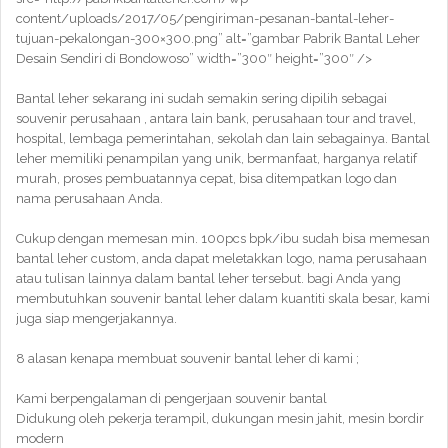
content/uploads/2017/05/pengiriman-pesanan-bantal-leher-
tujuan-pekalongan-300×300.png” alt=”gambar Pabrik Bantal Leher
Desain Sendiri di Bondowoso” width=”300″ height=”300″ />
Bantal leher sekarang ini sudah semakin sering dipilih sebagai
souvenir perusahaan , antara lain bank, perusahaan tour and travel,
hospital, lembaga pemerintahan, sekolah dan lain sebagainya. Bantal
leher memiliki penampilan yang unik, bermanfaat, harganya relatif
murah, proses pembuatannya cepat, bisa ditempatkan logo dan
nama perusahaan Anda.
Cukup dengan memesan min. 100pcs bpk/ibu sudah bisa memesan
bantal leher custom, anda dapat meletakkan logo, nama perusahaan
atau tulisan lainnya dalam bantal leher tersebut. bagi Anda yang
membutuhkan souvenir bantal leher dalam kuantiti skala besar, kami
juga siap mengerjakannya.
8 alasan kenapa membuat souvenir bantal leher di kami ;
Kami berpengalaman di pengerjaan souvenir bantal
Didukung oleh pekerja terampil, dukungan mesin jahit, mesin bordir
modern