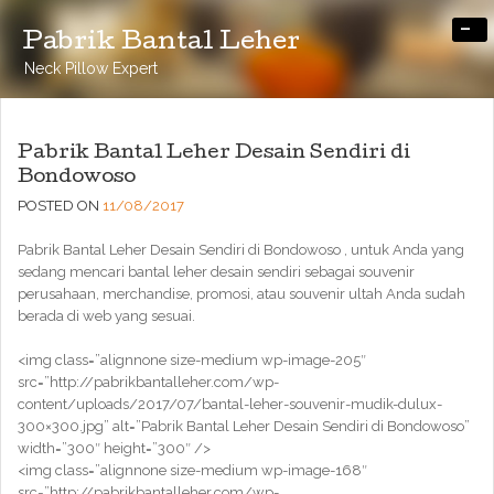
-
Pabrik Bantal Leher
Neck Pillow Expert
Pabrik Bantal Leher Desain Sendiri di
Bondowoso
POSTED ON
11/08/2017
Pabrik Bantal Leher Desain Sendiri di Bondowoso , untuk Anda yang
sedang mencari bantal leher desain sendiri sebagai souvenir
perusahaan, merchandise, promosi, atau souvenir ultah Anda sudah
berada di web yang sesuai.
<img class=”alignnone size-medium wp-image-205″
src=”http://pabrikbantalleher.com/wp-
content/uploads/2017/07/bantal-leher-souvenir-mudik-dulux-
300×300.jpg” alt=”Pabrik Bantal Leher Desain Sendiri di Bondowoso”
width=”300″ height=”300″ />
<img class=”alignnone size-medium wp-image-168″
src=”http://pabrikbantalleher.com/wp-