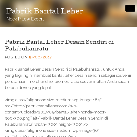
-
Pabrik Bantal Leher
Neck Pillow Expert
Pabrik Bantal Leher Desain Sendiri di
Palabuhanratu
POSTED ON
19/08/2017
Pabrik Bantal Leher Desain Sendiri di Palabuhanratu , untuk Anda
yang lagi ingin membuat bantal leher desain sendiri sebagai souvenir
perusahaan, merchandise, promosi, atau souvenir ultah Anda sudah
berada di web yang tepat.
<img class=”alignnone size-medium wp-image-184″
src=”http://pabrikbantalleher.com/wp-
content/uploads/2017/05/bantal-leher-honda-motor-
300×300.png” alt=”Pabrik Bantal Leher Desain Sendiri di
Palabuhanratu” width=”300″ height=”300″ />
<img class=”alignnone size-medium wp-image-36″
src=”http://pabrikbantalleher.com/wp-