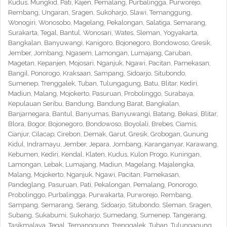
Kudus, Mungkid, Pati, Kajen, Pemalang, Purbalingga, Purworejo,
Rembang, Ungaran, Sragen, Sukoharjo, Slawi, Temanggung,
Wonogiri, Wonosobo, Magelang, Pekalongan, Salatiga, Semarang,
Surakarta, Tegal, Bantul, Wonosari, Wates, Sleman, Yogyakarta,
Bangkalan, Banyuwangi, Kanigoro, Bojonegoro, Bondowoso, Gresik,
Jember, Jombang, Ngasem, Lamongan, Lumajang, Caruban,
Magetan, Kepanjen, Mojosari, Nganjuk, Ngawi, Pacitan, Pamekasan,
Bangil, Ponorogo, Kraksaan, Sampang, Sidoarjo, Situbondo,
Sumenep, Trenggalek, Tuban, Tulungagung, Batu, Blitar, Kediri,
Madiun, Malang, Mojokerto, Pasuruan, Probolinggo, Surabaya,
Kepulauan Seribu, Bandung, Bandung Barat, Bangkalan,
Banjarnegara, Bantul, Banyumas, Banyuwangi, Batang, Bekasi, Blitar,
Blora, Bogor, Bojonegoro, Bondowoso, Boyolali, Brebes, Ciamis,
Cianjur, Cilacap, Cirebon, Demak, Garut, Gresik, Grobogan, Gunung
Kidul, Indramayu, Jember, Jepara, Jombang, Karanganyar, Karawang,
Kebumen, Kediri, Kendal, Klaten, Kudus, Kulon Progo, Kuningan,
Lamongan, Lebak, Lumajang, Madiun, Magelang, Majalengka,
Malang, Mojokerto, Nganjuk, Ngawi, Pacitan, Pamekasan,
Pandeglang, Pasuruan, Pati, Pekalongan, Pemalang, Ponorogo,
Probolinggo, Purbalingga, Purwakarta, Purworejo, Rembang,
Sampang, Semarang, Serang, Sidoarjo, Situbondo, Sleman, Sragen,
Subang, Sukabumi, Sukoharjo, Sumedang, Sumenep, Tangerang,
Tasikmalaya, Tegal, Temanggung, Trenggalek, Tuban, Tulungagung,