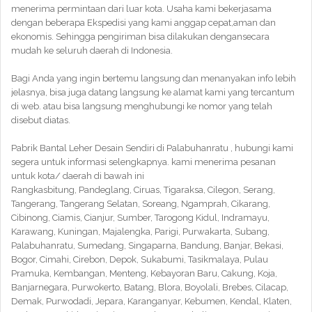
menerima permintaan dari luar kota. Usaha kami bekerjasama
dengan beberapa Ekspedisi yang kami anggap cepat,aman dan
ekonomis. Sehingga pengiriman bisa dilakukan dengansecara
mudah ke seluruh daerah di Indonesia.
Bagi Anda yang ingin bertemu langsung dan menanyakan info lebih
jelasnya, bisa juga datang langsung ke alamat kami yang tercantum
di web. atau bisa langsung menghubungi ke nomor yang telah
disebut diatas.
Pabrik Bantal Leher Desain Sendiri di Palabuhanratu , hubungi kami
segera untuk informasi selengkapnya. kami menerima pesanan
untuk kota/ daerah di bawah ini
Rangkasbitung, Pandeglang, Ciruas, Tigaraksa, Cilegon, Serang,
Tangerang, Tangerang Selatan, Soreang, Ngamprah, Cikarang,
Cibinong, Ciamis, Cianjur, Sumber, Tarogong Kidul, Indramayu,
Karawang, Kuningan, Majalengka, Parigi, Purwakarta, Subang,
Palabuhanratu, Sumedang, Singaparna, Bandung, Banjar, Bekasi,
Bogor, Cimahi, Cirebon, Depok, Sukabumi, Tasikmalaya, Pulau
Pramuka, Kembangan, Menteng, Kebayoran Baru, Cakung, Koja,
Banjarnegara, Purwokerto, Batang, Blora, Boyolali, Brebes, Cilacap,
Demak, Purwodadi, Jepara, Karanganyar, Kebumen, Kendal, Klaten,