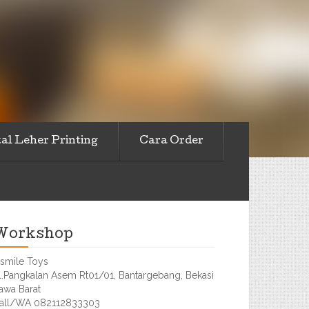
al Leher Printing
Cara Order
Workshop
smile Toys
l.Pangkalan Asem Rt01/01, Bantargebang, Bekasi
awa Barat
all/WA 082112833303