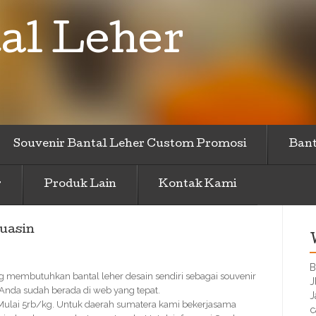
al Leher
Souvenir Bantal Leher Custom Promosi
Bant
r
Produk Lain
Kontak Kami
uasin
B
ng membutuhkan bantal leher desain sendiri sebagai souvenir
J
 Anda sudah berada di web yang tepat.
J
 Mulai 5rb/kg. Untuk daerah sumatera kami bekerjasama
c