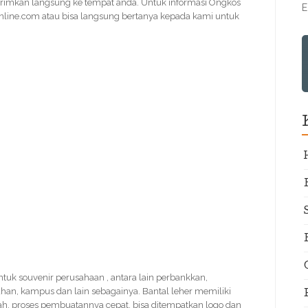
irimkan langsung ke tempat anda. Untuk informasi Ongkos
E
line.com atau bisa langsung bertanya kepada kami untuk
untuk souvenir perusahaan , antara lain perbankkan,
han, kampus dan lain sebagainya. Bantal leher memiliki
rah, proses pembuatannya cepat, bisa ditempatkan logo dan