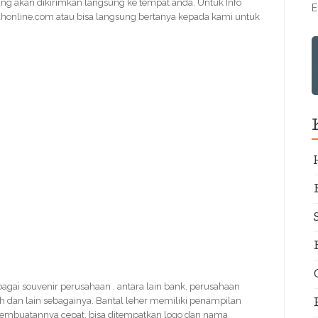
ng akan dikirimkan langsung ke tempat anda. Untuk Info
E
ahonline.com atau bisa langsung bertanya kepada kami untuk
ebagai souvenir perusahaan , antara lain bank, perusahaan
h dan lain sebagainya. Bantal leher memiliki penampilan
 pembuatannya cepat, bisa ditempatkan logo dan nama