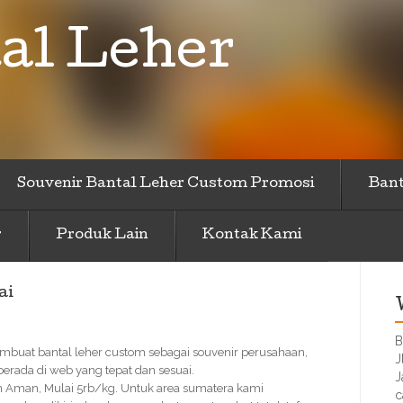
al Leher
Souvenir Bantal Leher Custom Promosi
Bant
r
Produk Lain
Kontak Kami
ai
B
embuat bantal leher custom sebagai souvenir perusahaan,
J
erada di web yang tepat dan sesuai.
J
n Aman, Mulai 5rb/kg. Untuk area sumatera kami
c