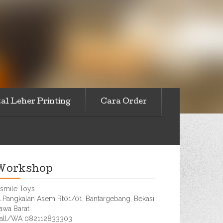
al Leher Printing
Cara Order
Workshop
smile Toys
l.Pangkalan Asem Rt01/01, Bantargebang, Bekasi
awa Barat
all/WA 082112833303